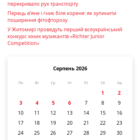
перекривало рух транспорту
Перець в’яне і гниє біля кореня: як зупинити
поширення фітофторозу
У Житомирі проведуть перший всеукраїнський
конкурс юних музикантів «Richter Junior
Competition»
Серпень 2026
Пн
Вт
Ср
Чт
Пт
Сб
Нд
1
2
3
4
5
6
7
8
9
10
11
12
13
14
15
16
17
18
19
20
21
22
23
24
25
26
27
28
29
30