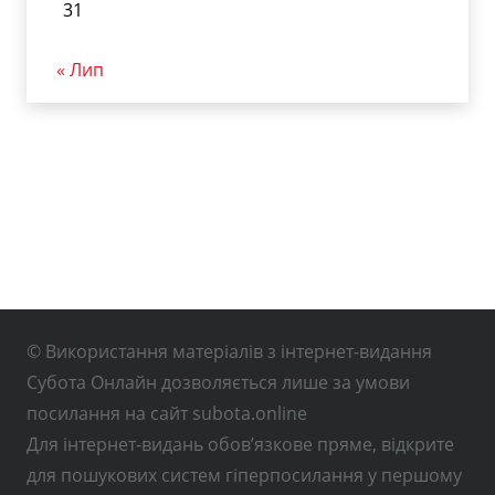
31
« Лип
© Використання матеріалів з інтернет-видання
Субота Онлайн дозволяється лише за умови
посилання на сайт subota.online
Для інтернет-видань обов’язкове пряме, відкрите
для пошукових систем гіперпосилання у першому