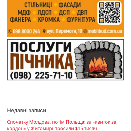
Недавні записи
Спочатку Молдова, потім Польща: за «квиток за
кордон» у Житомирі просили $15 тисяч