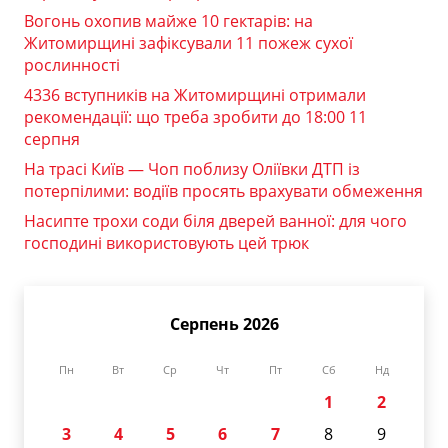
Вогонь охопив майже 10 гектарів: на
Житомирщині зафіксували 11 пожеж сухої
рослинності
4336 вступників на Житомирщині отримали
рекомендації: що треба зробити до 18:00 11
серпня
На трасі Київ — Чоп поблизу Оліївки ДТП із
потерпілими: водіїв просять врахувати обмеження
Насипте трохи соди біля дверей ванної: для чого
господині використовують цей трюк
Серпень 2026
Пн
Вт
Ср
Чт
Пт
Сб
Нд
1
2
3
4
5
6
7
8
9