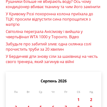
Рушники більше не вбирають воду? Ось чому
кондиціонер вбиває тканину та чим його замінити
У Кривому Розі похоронна колона приїхала до
ТЦК: просили відпустити сина попрощатися з
матір’ю
Світоліна переграла Анісімову і вийшла у
чвертьфінал WTA 1000 у Торонто. Відео
Забудьте про забитий злив: одна склянка солі
прочистить труби за 20 хвилин
У Бердичеві діти знову сіли за шахівниці на честь
свого тренера, який загинув на війні
Серпень 2026
Пн
Вт
Ср
Чт
Пт
Сб
Нд
1
2