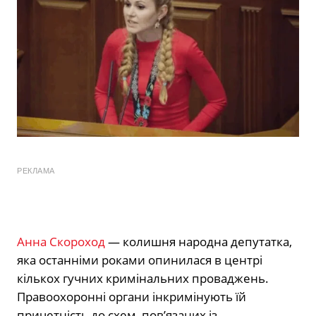
РЕКЛАМА
Анна Скороход
— колишня народна депутатка,
яка останніми роками опинилася в центрі
кількох гучних кримінальних проваджень.
Правоохоронні органи інкримінують їй
причетність до схем, пов’язаних із