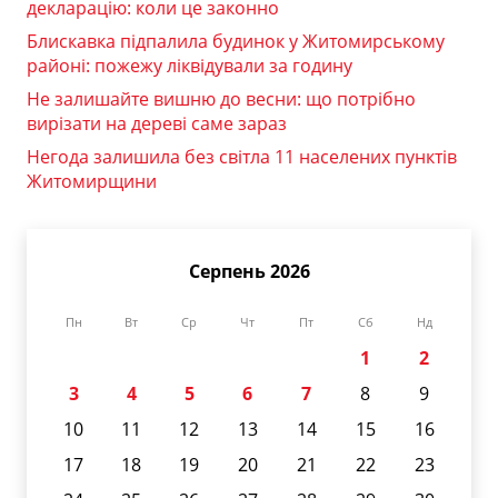
декларацію: коли це законно
Блискавка підпалила будинок у Житомирському
районі: пожежу ліквідували за годину
Не залишайте вишню до весни: що потрібно
вирізати на дереві саме зараз
Негода залишила без світла 11 населених пунктів
Житомирщини
Серпень 2026
Пн
Вт
Ср
Чт
Пт
Сб
Нд
1
2
3
4
5
6
7
8
9
10
11
12
13
14
15
16
17
18
19
20
21
22
23