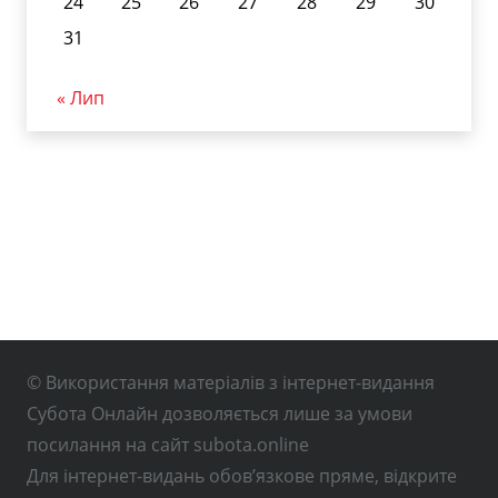
24
25
26
27
28
29
30
31
« Лип
© Використання матеріалів з інтернет-видання
Субота Онлайн дозволяється лише за умови
посилання на сайт subota.online
Для інтернет-видань обов’язкове пряме, відкрите