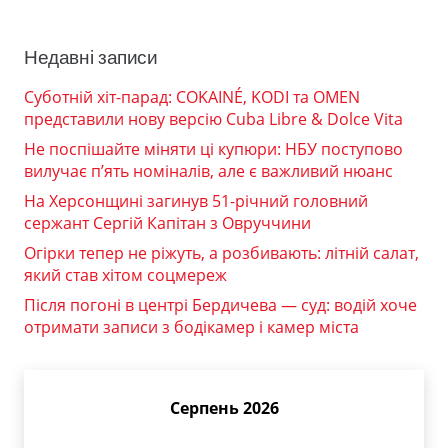
Недавні записи
Суботній хіт-парад: COKAINÉ, KODI та OMEN
представили нову версію Cuba Libre & Dolce Vita
Не поспішайте міняти ці купюри: НБУ поступово
вилучає п’ять номіналів, але є важливий нюанс
На Херсонщині загинув 51-річний головний
сержант Сергій Капітан з Овруччини
Огірки тепер не ріжуть, а розбивають: літній салат,
який став хітом соцмереж
Після погоні в центрі Бердичева — суд: водій хоче
отримати записи з бодікамер і камер міста
Серпень 2026