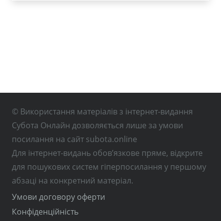
© Використання матеріалів з інтернет-видання
Субота Онлайн дозволяється лише за умови
посилання на сайт subota.online
Для інтернет-видань обов’язкове пряме, відкрите
для пошукових систем гіперпосилання у першому
абзаці на конкретний матеріал.
Умови договору оферти
Конфіденційність