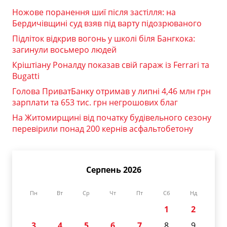
Ножове поранення шиї після застілля: на
Бердичівщині суд взяв під варту підозрюваного
Підліток відкрив вогонь у школі біля Бангкока:
загинули восьмеро людей
Кріштіану Роналду показав свій гараж із Ferrari та
Bugatti
Голова ПриватБанку отримав у липні 4,46 млн грн
зарплати та 653 тис. грн негрошових благ
На Житомирщині від початку будівельного сезону
перевірили понад 200 кернів асфальтобетону
Серпень 2026
Пн
Вт
Ср
Чт
Пт
Сб
Нд
1
2
3
4
5
6
7
8
9