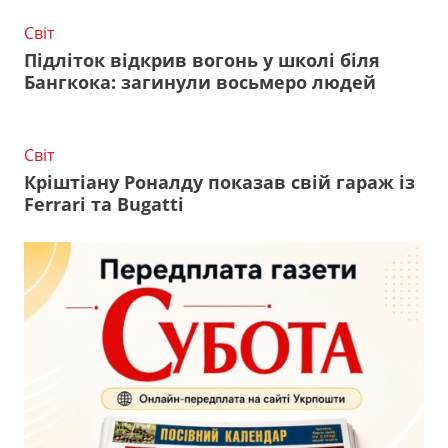
Світ
Підліток відкрив вогонь у школі біля
Бангкока: загинули восьмеро людей
Світ
Кріштіану Роналду показав свій гараж із
Ferrari та Bugatti