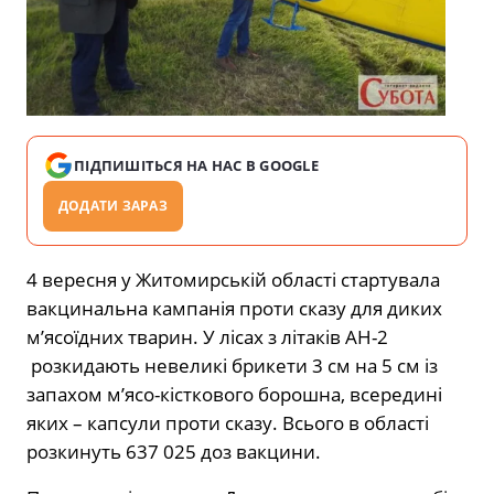
ПІДПИШІТЬСЯ НА НАС В GOOGLE
ДОДАТИ ЗАРАЗ
4 вересня у Житомирській області стартувала
вакцинальна кампанія проти сказу для диких
м’ясоїдних тварин. У лісах з літаків АН-2
розкидають невеликі брикети 3 см на 5 см із
запахом м’ясо-кісткового борошна, всередині
яких – капсули проти сказу. Всього в області
розкинуть 637 025 доз вакцини.