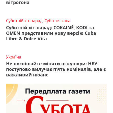
вітрогона
Суботній хіт-парад
,
Суботня кава
Суботній хіт-парад: COKAINÉ, KODI та
OMEN представили нову версію Cuba
Libre & Dolce Vita
Україна
Не поспішайте міняти ці купюри: НБУ
поступово вилучає п’ять номіналів, але є
важливий нюанс