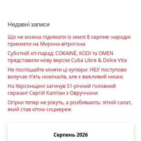
Недавні записи
Що не можна піднімати із землі 8 серпня: народні
прикмети на Мирона-вітрогона
Суботній хіт-парад: COKAINÉ, KODI та OMEN
представили нову версію Cuba Libre & Dolce Vita
Не поспішайте міняти ці купюри: НБУ поступово
вилучає п’ять номіналів, але є важливий нюанс
На Херсонщині загинув 51-річний головний
сержант Сергій Капітан з Овруччини
Огірки тепер не ріжуть, а розбивають: літній салат,
який став хітом соцмереж
Серпень 2026