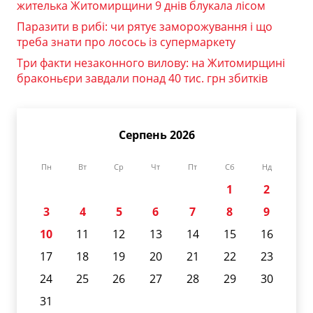
жителька Житомирщини 9 днів блукала лісом
Паразити в рибі: чи рятує заморожування і що
треба знати про лосось із супермаркету
Три факти незаконного вилову: на Житомирщині
браконьєри завдали понад 40 тис. грн збитків
Серпень 2026
Пн
Вт
Ср
Чт
Пт
Сб
Нд
1
2
3
4
5
6
7
8
9
10
11
12
13
14
15
16
17
18
19
20
21
22
23
24
25
26
27
28
29
30
31