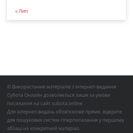
« Лип
© Використання матеріалів з інтернет-видання
Субота Онлайн дозволяється лише за умови
посилання на сайт subota.online
Для інтернет-видань обов’язкове пряме, відкрите
для пошукових систем гіперпосилання у першому
абзаці на конкретний матеріал.