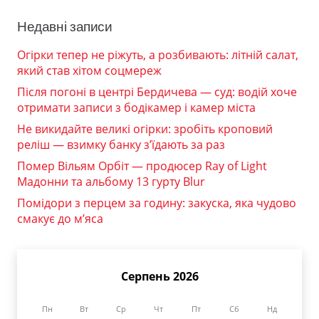
Недавні записи
Огірки тепер не ріжуть, а розбивають: літній салат,
який став хітом соцмереж
Після погоні в центрі Бердичева — суд: водій хоче
отримати записи з бодікамер і камер міста
Не викидайте великі огірки: зробіть кроповий
реліш — взимку банку з’їдають за раз
Помер Вільям Орбіт — продюсер Ray of Light
Мадонни та альбому 13 гурту Blur
Помідори з перцем за годину: закуска, яка чудово
смакує до м’яса
Серпень 2026
Пн
Вт
Ср
Чт
Пт
Сб
Нд