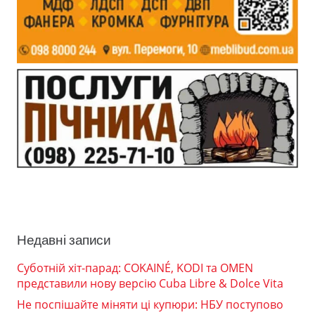
Недавні записи
Суботній хіт-парад: COKAINÉ, KODI та OMEN
представили нову версію Cuba Libre & Dolce Vita
Не поспішайте міняти ці купюри: НБУ поступово