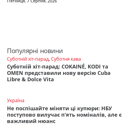
П’ятниця, 7 Серпня, 2026
Популярні новини
Суботній хіт-парад
,
Суботня кава
Суботній хіт-парад: COKAINÉ, KODI та
OMEN представили нову версію Cuba
Libre & Dolce Vita
Україна
Не поспішайте міняти ці купюри: НБУ
поступово вилучає п’ять номіналів, але є
важливий нюанс