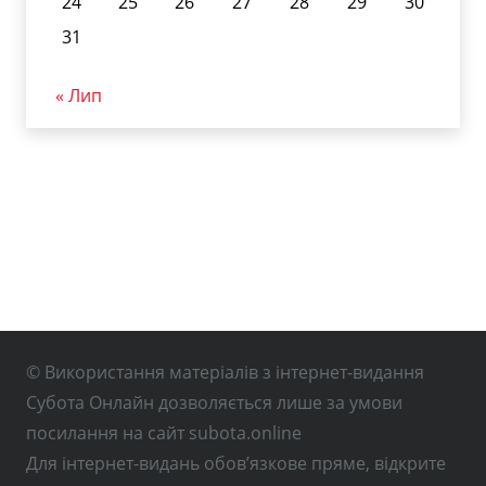
24
25
26
27
28
29
30
31
« Лип
© Використання матеріалів з інтернет-видання
Субота Онлайн дозволяється лише за умови
посилання на сайт subota.online
Для інтернет-видань обов’язкове пряме, відкрите