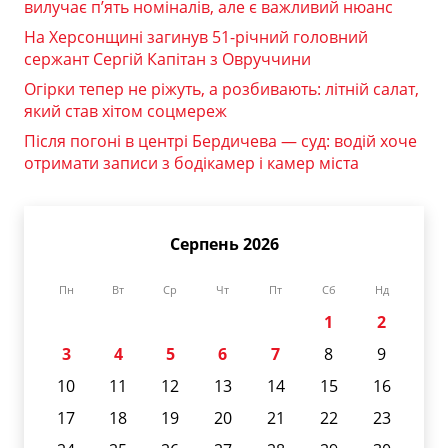
вилучає п’ять номіналів, але є важливий нюанс
На Херсонщині загинув 51-річний головний
сержант Сергій Капітан з Овруччини
Огірки тепер не ріжуть, а розбивають: літній салат,
який став хітом соцмереж
Після погоні в центрі Бердичева — суд: водій хоче
отримати записи з бодікамер і камер міста
Серпень 2026
Пн
Вт
Ср
Чт
Пт
Сб
Нд
1
2
3
4
5
6
7
8
9
10
11
12
13
14
15
16
17
18
19
20
21
22
23