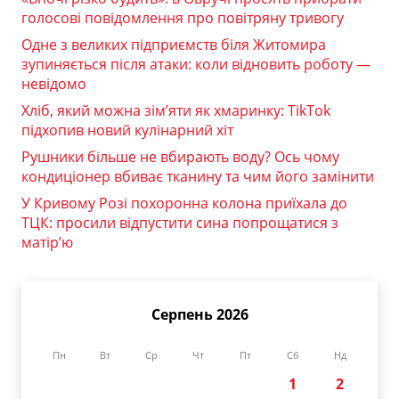
голосові повідомлення про повітряну тривогу
Одне з великих підприємств біля Житомира
зупиняється після атаки: коли відновить роботу —
невідомо
Хліб, який можна зім’яти як хмаринку: TikTok
підхопив новий кулінарний хіт
Рушники більше не вбирають воду? Ось чому
кондиціонер вбиває тканину та чим його замінити
У Кривому Розі похоронна колона приїхала до
ТЦК: просили відпустити сина попрощатися з
матір’ю
Серпень 2026
Пн
Вт
Ср
Чт
Пт
Сб
Нд
1
2