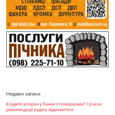
Недавні записи
Кладете аспірин у банки з помідорами? Сучасні
рекомендації радять відмовитися