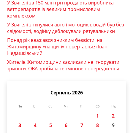
У Звягелі за 150 млн грн продають виробника
ветпрепаратів із великим промисловим
комплексом
У Звягелі зіткнулися авто і мотоцикл: водій був без
свідомості, водійку деблокували рятувальники
Понад рік вважався зниклим безвісти: на
Житомирщину «на щиті» повертається Іван
Недашківський
Жителів Житомирщини закликали не ігнорувати
тривоги: ОВА зробила термінове попередження
Серпень 2026
Пн
Вт
Ср
Чт
Пт
Сб
Нд
1
2
3
4
5
6
7
8
9