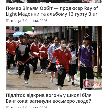
Помер Вільям Орбіт — продюсер Ray of
Light Мадонни та альбому 13 гурту Blur
П’ятниця, 7 Серпня, 2026
Підліток відкрив вогонь у школі біля
Бангкока: загинули восьмеро людей
П’ятниця, 7 Серпня, 2026