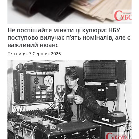
Не поспішайте міняти ці купюри: НБУ
поступово вилучає п’ять номіналів, але є
важливий нюанс
П’ятниця, 7 Серпня, 2026