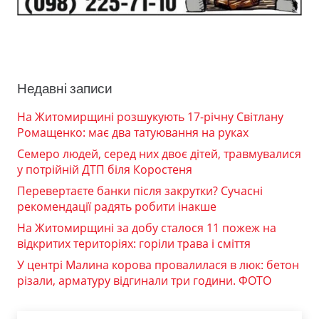
Недавні записи
На Житомирщині розшукують 17-річну Світлану
Ромащенко: має два татуювання на руках
Семеро людей, серед них двоє дітей, травмувалися
у потрійній ДТП біля Коростеня
Перевертаєте банки після закрутки? Сучасні
рекомендації радять робити інакше
На Житомирщині за добу сталося 11 пожеж на
відкритих територіях: горіли трава і сміття
У центрі Малина корова провалилася в люк: бетон
різали, арматуру відгинали три години. ФОТО