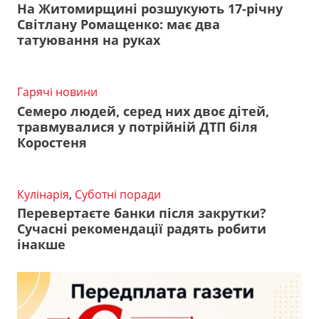
На Житомирщині розшукують 17-річну
Світлану Ромащенко: має два
татуювання на руках
Гарячі новини
Семеро людей, серед них двоє дітей,
травмувалися у потрійній ДТП біля
Коростеня
Кулінарія
,
Суботні поради
Перевертаєте банки після закрутки?
Сучасні рекомендації радять робити
інакше