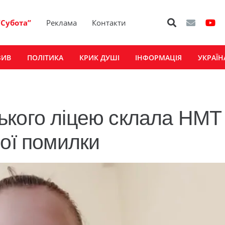
“Субота”
Реклама
Контакти
ЗИВ
ПОЛІТИКА
КРИК ДУШІ
ІНФОРМАЦІЯ
УКРАЇН
кого ліцею склала НМТ 
ної помилки