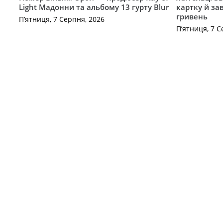
Light Мадонни та альбому 13 гурту Blur
картку й за
гривень
П’ятниця, 7 Серпня, 2026
П’ятниця, 7 С