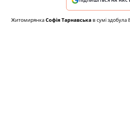
ПІДПИШІТЬСЯ НА НАС 
Житомирянка
Софія Тарнавська
в сумі здобула 8