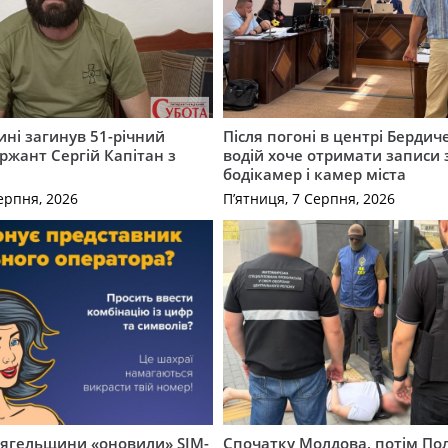
ні загинув 51-річний
Після погоні в центрі Бердич
ржант Сергій Капітан з
водій хоче отримати записи 
бодікамер і камер міста
ерпня, 2026
П’ятниця, 7 Серпня, 2026
вягельщини «оновили» SIM-
Спочатку Молдова, потім По