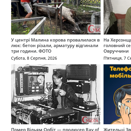
У центрі Малина корова провалилася в
На Херсонщи
люк: бетон різали, арматуру відгинали
головний се
три години. ФОТО
Овруччини
Субота, 8 Серпня, 2026
П’ятниця, 7 С
Помер Вільям Орбіт — продюсер Ray of
Жительці З