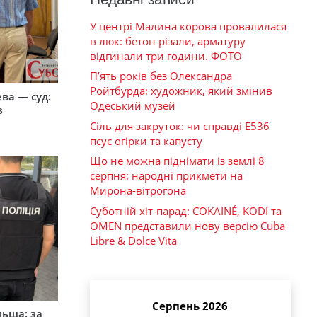
У центрі Малина корова провалилася
в люк: бетон різали, арматуру
відгинали три години. ФОТО
П’ять років без Олександра
Ройтбурда: художник, який змінив
ева — суд:
Одеський музей
з
Сіль для закруток: чи справді Е536
псує огірки та капусту
Що не можна піднімати із землі 8
серпня: народні прикмети на
Мирона-вітрогона
Суботній хіт-парад: COKAINÉ, KODI та
OMEN представили нову версію Cuba
Libre & Dolce Vita
Серпень 2026
льща: за