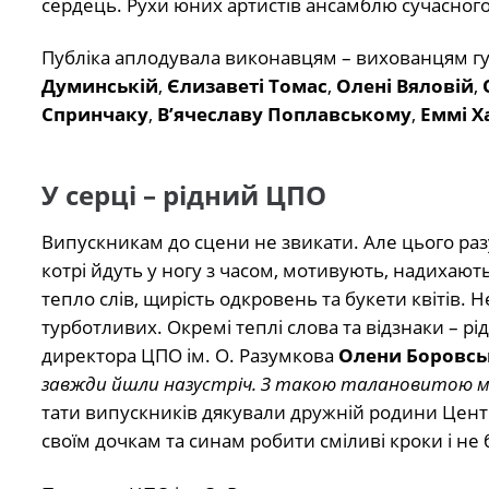
сердець. Рухи юних артистів ансамблю сучасного
Публіка аплодувала виконавцям – вихованцям гурт
Думинській
,
Єлизаветі Томас
,
Олені Вяловій
,
Спринчаку
,
В’ячеславу Поплавському
,
Еммі Х
У серці – рідний ЦПО
Випускникам до сцени не звикати. Але цього разу
котрі йдуть у ногу з часом, мотивують, надихают
тепло слів, щирість одкровень та букети квітів. Н
турботливих. Окремі теплі слова та відзнаки – р
директора ЦПО ім. О. Разумкова
Олени Боровсь
завжди йшли назустріч. З такою талановитою мо
тати випускників дякували дружній родини Центру
своїм дочкам та синам робити сміливі кроки і не