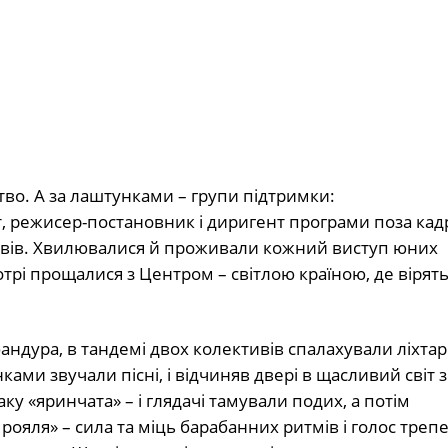
тво. А за лаштунками – групи підтримки:
т, режисер-постановник і диригент програми поза кад
тивів. Хвилювалися й проживали кожний виступ юних
трі прощалися з Центром – світлою країною, де вірять
бандура, в тандемі двох колективів спалахували ліхта
ками звучали пісні, і відчиняв двері в щасливий світ 
ку «яринчата» – і глядачі тамували подих, а потім
рояля» – сила та міць барабанних ритмів і голос треп