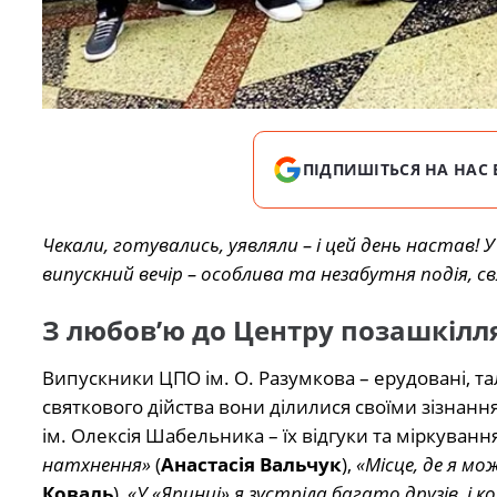
ПІДПИШІТЬСЯ НА НАС 
Чекали, готувались, уявляли – і цей день настав! 
випускний вечір – особлива та незабутня подія, с
З любов’ю до Центру позашкілл
Випускники ЦПО ім. О. Разумкова – ерудовані, та
святкового дійства вони ділилися своїми зізнан
ім. Олексія Шабельника – їх відгуки та міркуванн
натхнення»
(
Анастасія Вальчук
),
«Місце, де я м
Коваль
),
«У «Яринці» я зустріла багато друзів, і ко