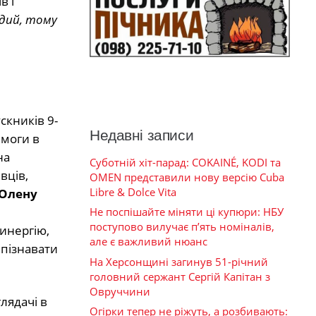
в і
рдий, тому
скників 9-
Недавні записи
емоги в
на
Суботній хіт-парад: COKAINÉ, KODI та
вців,
OMEN представили нову версію Cuba
Libre & Dolce Vita
Олену
Не поспішайте міняти ці купюри: НБУ
поступово вилучає п’ять номіналів,
синергію,
але є важливий нюанс
 пізнавати
На Херсонщині загинув 51-річний
головний сержант Сергій Капітан з
Овруччини
лядачі в
Огірки тепер не ріжуть, а розбивають: