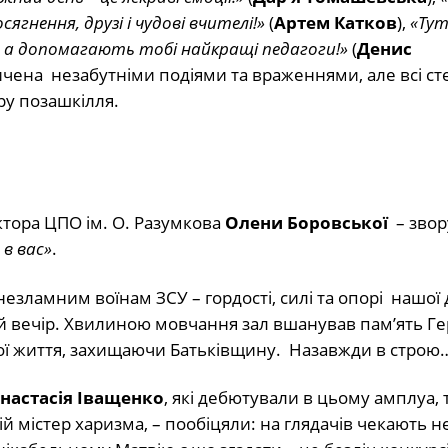
осягнення, друзі і чудові вчителі!»
(
Артем Катков
),
«Тут
х, а допомагають тобі найкращі педагоги!»
(
Денис
асичена незабутніми подіями та враженнями, але всі с
ру позашкілля.
тора ЦПО ім. О. Разумкова
Олени Боровської
– зво
в вас»
.
незламним воїнам ЗСУ – гордості, силі та опорі нашої
ей вечір. Хвилиною мовчання зал вшанував пам’ять Ге
свої життя, захищаючи Батьківщину. Назавжди в строю
настасія Іващенко
, які дебютували в цьому амплуа, 
ій містер харизма, – пообіцяли: на глядачів чекають н