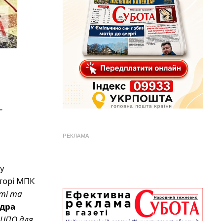
–
РЕКЛАМА
у
торі МПК
сті та
дра
«ЦПО для