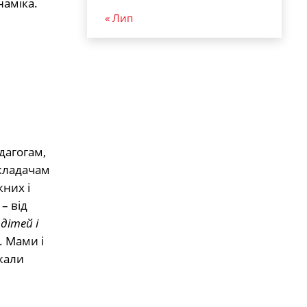
наміка.
« Лип
дагогам,
икладачам
жних і
– від
дітей і
. Мами і
жали