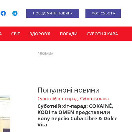
ПОВІДОМИТИ НОВИНУ
МОЯ СУБОТА
А
СВІТ
ЗДОРОВ’Я
ПОРАДИ
СУБОТНЯ КАВА
РЕКЛАМА
Популярні новини
Суботній хіт-парад
,
Суботня кава
Суботній хіт-парад: COKAINÉ,
KODI та OMEN представили
нову версію Cuba Libre & Dolce
Vita