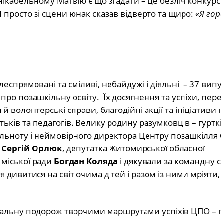
нікабельному Матвію є що згадати – це безліч конкурсі
І просто зі сцени юнак сказав відверто та щиро:
«Я го
ілеспрямовані та сміливі, небайдужі і діяльні – 37 випу
а про позашкільну освіту. Їх досягнення та успіхи, пер
 й волонтерські справи, благодійні акції та ініціативи 
ьків та педагогів. Велику родину разумковців – гурткі
пільноту і неймовірного директора Центру позашкілля
Сергій Орлюк
, депутатка Житомирської обласної
 міської ради
Богдан Коляда
і дякували за командну 
 дивитися на світ очима дітей і разом із ними мріяти,
туальну подорож творчими маршрутами успіхів ЦПО – г