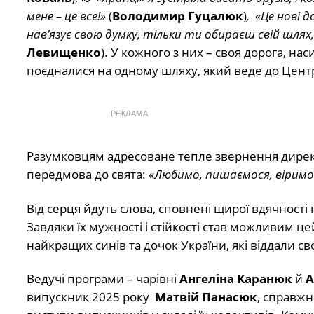
мене – це все!»
(
Володимир Гуцалюк
)
, «Це нові д
нав’язує свою думку, тільки ти обираєш свій шля
Левищенко
). У кожного з них – своя дорога, н
поєдналися на одному шляху, який веде до Цент
РЕКЛАМА
Разумковцям адресоване тепле звернення дирек
передмова до свята:
«Любимо, пишаємося, віримо 
Від серця йдуть слова, сповнені щирої вдячності 
Завдяки їх мужності і стійкості став можливим ц
найкращих синів та дочок України, які віддали 
Ведучі програми – чарівні
Ангеліна Каранюк
й
А
випускник 2025 року
Матвій Панасюк
, справжн