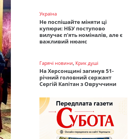
Україна
Не поспішайте міняти ці
купюри: НБУ поступово
вилучає п’ять номіналів, але є
важливий нюанс
Гарячі новини
,
Крик душі
На Херсонщині загинув 51-
річний головний сержант
Сергій Капітан з Овруччини