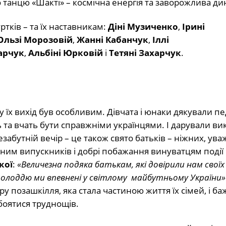
 танцю «Шакті» – космічна енергія та заворожлива ди
ків – та їх наставникам:
Діні Музиченко
,
Ірині
Ользі Морозовій
,
Жанні Кабанчук
,
Іллі
арчук
,
Альбіні Юрковій
і
Тетяні Захарчук
.
 їх вихід був особливим. Дівчата і юнаки дякували пе
ь та вчать бути справжніми українцями. І дарували в
езабутній вечір – це також свято батьків – ніжних, ува
ідним випускників і добрі побажання винуватцям події 
кої
:
«Величезна подяка батькам, які довірили нам своїх 
лоддю ми впевнені у світлому майбутньому України»
 позашкілля, яка стала частиною життя їх сімей, і ба
 боятися труднощів.