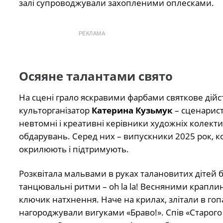
залі супроводжували захопленими оплесками.
РЕКЛАМА
Осяяне талантами свято
На сцені грало яскравими фарбами святкове дійс
культорганізатор
Катерина Кузьмук
– сценарис
невтомні і креативні керівники художніх колек
обдарувань. Серед них – випускники 2025 рок, ко
окрилюють і підтримують.
Розквітала мальвами в руках талановитих дітей 
танцювальні ритми – oh la la! Весняними краплин
ключик натхнення. Наче на крилах, злітали в гопа
нагороджували вигуками «Браво!». Спів «Старого 