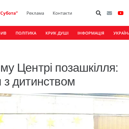
“Субота”
Реклама
Контакти
ЗИВ
ПОЛІТИКА
КРИК ДУШІ
ІНФОРМАЦІЯ
УКРАЇН
му Центрі позашкілля:
я з дитинством