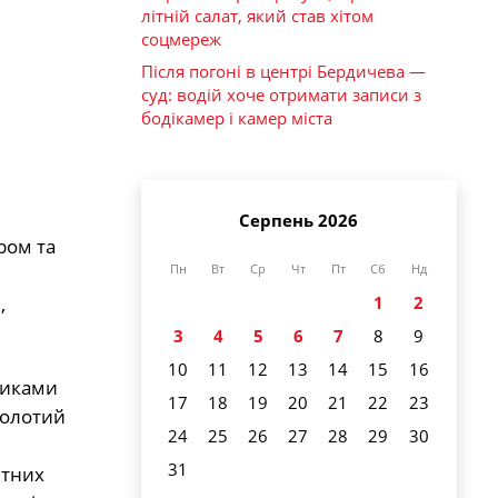
літній салат, який став хітом
соцмереж
Після погоні в центрі Бердичева —
суд: водій хоче отримати записи з
бодікамер і камер міста
Серпень 2026
ром та
Пн
Вт
Ср
Чт
Пт
Сб
Нд
,
1
2
3
4
5
6
7
8
9
10
11
12
13
14
15
16
риками
17
18
19
20
21
22
23
золотий
24
25
26
27
28
29
30
31
етних