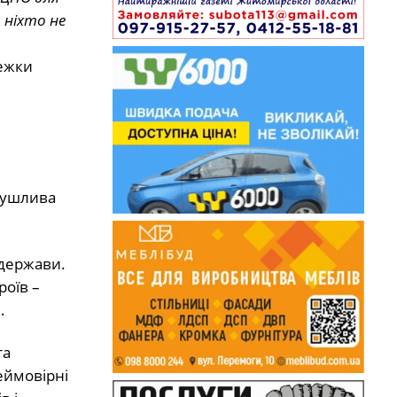
 ніхто не
тежки
рушлива
 держави.
роїв –
…
та
еймовірні