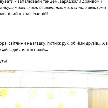
ивувати – запалювали танцем, заряджали драйвом і
і
«були маленькими бешкетниками, а стали великими
ав цілий шквал емоцій!
а, світлини на згадку, потиск рук, обійми друзів… А з
 мрій і здійснення надій…
уть!