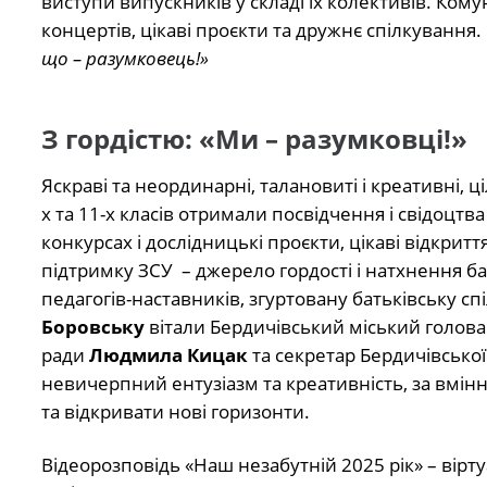
виступи випускників у складі їх колективів. Кому
концертів, цікаві проєкти та дружнє спілкування. 
що – разумковець!»
З гордістю: «Ми – разумковці!»
Яскраві та неординарні, талановиті і креативні, ц
х та 11-х класів отримали посвідчення і свідоцтв
конкурсах і дослідницькі проєкти, цікаві відкриття
підтримку ЗСУ – джерело гордості і натхнення бат
педагогів-наставників, згуртовану батьківську с
Боровську
вітали Бердичівський міський голова
ради
Людмила Кицак
та секретар Бердичівської
невичерпний ентузіазм та креативність, за вміння
та відкривати нові горизонти.
Відеорозповідь «Наш незабутній 2025 рік» – вір