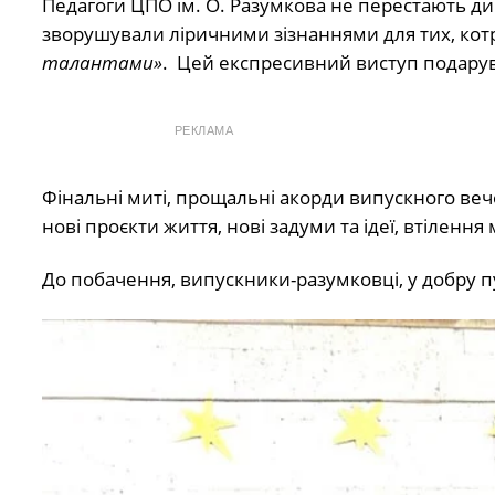
Педагоги ЦПО ім. О. Разумкова не перестають д
зворушували ліричними зізнаннями для тих, котр
талантами»
. Цей експресивний виступ подарув
РЕКЛАМА
Фінальні миті, прощальні акорди випускного вечор
нові проєкти життя, нові задуми та ідеї, втілення
До побачення, випускники-разумковці, у добру п