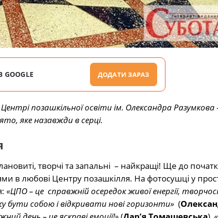
В GOOGLE
ДОДАТИ ЗАРАЗ
У Центрі позашкільної освіти ім. Олександра Разумкова 
вято, яке назавжди в серці.
я
лановиті, творчі та запальні – найкращі! Ще до початк
нями в любові Центру позашкілля. На фотосушці у прос
я:
«ЦПО – це справжній осередок живої енергії, творчо
ожу бути собою і відкривати нові горизонти»
(
Олексан
жний день – це яскраві емоції!»
(
Дар’я Томашевська
),