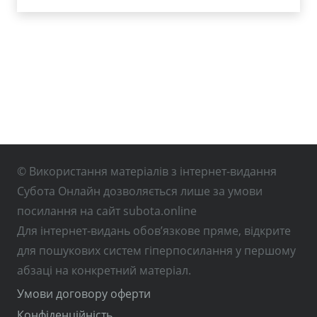
© Використання матеріалів з інтернет-видання
Субота Онлайн дозволяється лише за умови
посилання на сайт subota.online
Для інтернет-видань обов’язкове пряме, відкрите
для пошукових систем гіперпосилання у першому
абзаці на конкретний матеріал.
Умови договору оферти
Конфіденційність