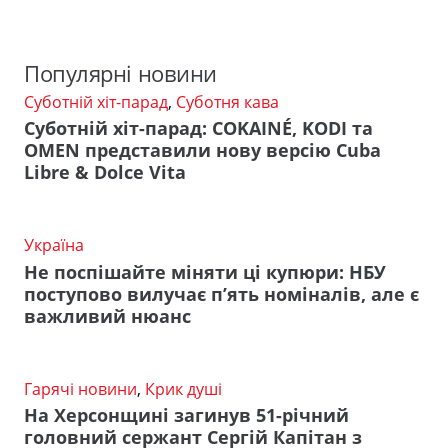
Популярні новини
Суботній хіт-парад
,
Суботня кава
Суботній хіт-парад: COKAINÉ, KODI та
OMEN представили нову версію Cuba
Libre & Dolce Vita
Україна
Не поспішайте міняти ці купюри: НБУ
поступово вилучає п’ять номіналів, але є
важливий нюанс
Гарячі новини
,
Крик душі
На Херсонщині загинув 51-річний
головний сержант Сергій Капітан з