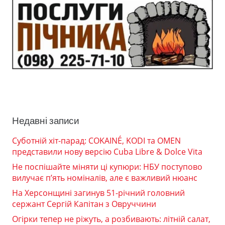
Недавні записи
Суботній хіт-парад: COKAINÉ, KODI та OMEN
представили нову версію Cuba Libre & Dolce Vita
Не поспішайте міняти ці купюри: НБУ поступово
вилучає п’ять номіналів, але є важливий нюанс
На Херсонщині загинув 51-річний головний
сержант Сергій Капітан з Овруччини
Огірки тепер не ріжуть, а розбивають: літній салат,