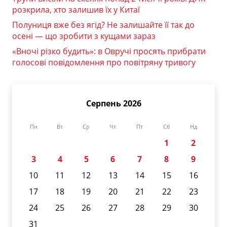
розкрила, хто залишив їх у Китаї
Полуниця вже без ягід? Не залишайте її так до
осені — що зробити з кущами зараз
«Вночі різко будить»: в Овручі просять прибрати
голосові повідомлення про повітряну тривогу
Серпень 2026
Пн
Вт
Ср
Чт
Пт
Сб
Нд
1
2
3
4
5
6
7
8
9
10
11
12
13
14
15
16
17
18
19
20
21
22
23
24
25
26
27
28
29
30
31