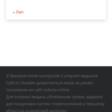
« Лип
© Використання матеріалів з інтернет-видання
Субота Онлайн дозволяється лише за умови
посилання на сайт subota.online
Для інтернет-видань обов’язкове пряме, відкрите
для пошукових систем гіперпосилання у першому
абзаці на конкретний матеріал.