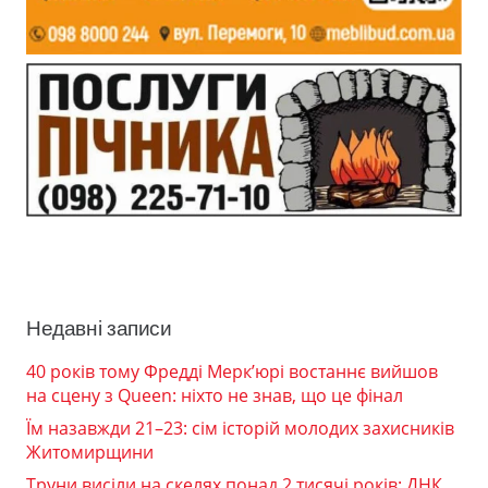
Недавні записи
40 років тому Фредді Мерк’юрі востаннє вийшов
на сцену з Queen: ніхто не знав, що це фінал
Їм назавжди 21–23: сім історій молодих захисників
Житомирщини
Труни висіли на скелях понад 2 тисячі років: ДНК