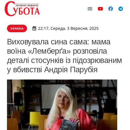
22:17, Середа, 3 Вересня, 2025
УКРАЇНА
Виховувала сина сама: мама
воїна «Лемберґа» розповіла
деталі стосунків із підозрюваним
у вбивстві Андрія Парубія