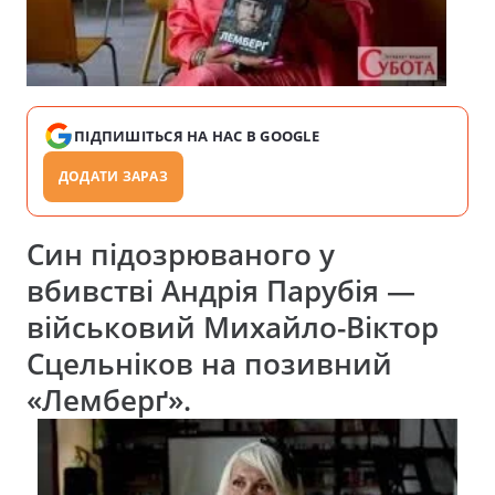
ПІДПИШІТЬСЯ НА НАС В GOOGLE
ДОДАТИ ЗАРАЗ
Син підозрюваного у
вбивстві Андрія Парубія —
військовий Михайло-Віктор
Сцельніков на позивний
«Лемберґ».