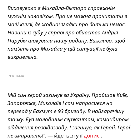
Виховувала я Михайла-Віктора справжнім
мужнім чоловіком. Про це можна прочитати в
моїй книзі, де жодної згадки про батька немає.
Новини із суду у справі про вбивство Андрія
Парубія шокували нашу родину. Важливо, щоб
пам’ять про Михайла у цій ситуації не була
викривлена.
РЕКЛАМА
Мій син герой загинув за Україну. Пройшов Київ,
Запоріжжя, Миколаїв і сам напросився на
перевод у Бахмут в 93 бригаду. В найгарячішу
точку. Був молодшим сержантом, командиром
відділення розвідвзводу. І загинув, як Герой. Герої
не вмирають!”,
— йдеться у її
дописі
.