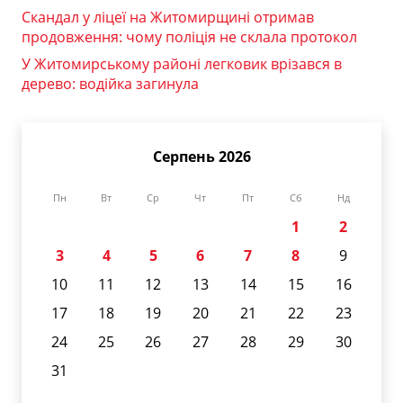
Скандал у ліцеї на Житомирщині отримав
продовження: чому поліція не склала протокол
У Житомирському районі легковик врізався в
дерево: водійка загинула
Серпень 2026
Пн
Вт
Ср
Чт
Пт
Сб
Нд
1
2
3
4
5
6
7
8
9
10
11
12
13
14
15
16
17
18
19
20
21
22
23
24
25
26
27
28
29
30
31