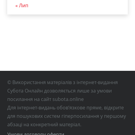
« Лип
© Використання матеріалів з інтернет-видання
Субота Онлайн дозволяється лише за умови
посилання на сайт subota.online
Для інтернет-видань обов’язкове пряме, відкрите
для пошукових систем гіперпосилання у першому
абзаці на конкретний матеріал.
Умови договору оферти