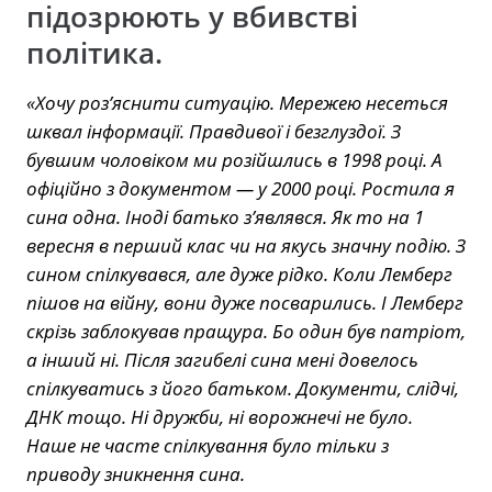
підозрюють у вбивстві
політика.
«Хочу роз’яснити ситуацію. Мережею несеться
шквал інформації. Правдивої і безглуздої. З
бувшим чоловіком ми розійшлись в 1998 році. А
офіційно з документом — у 2000 році. Ростила я
сина одна. Іноді батько з’являвся. Як то на 1
вересня в перший клас чи на якусь значну подію. З
сином спілкувався, але дуже рідко. Коли Лемберг
пішов на війну, вони дуже посварились. І Лемберг
скрізь заблокував пращура. Бо один був патріот,
а інший ні. Після загибелі сина мені довелось
спілкуватись з його батьком. Документи, слідчі,
ДНК тощо. Ні дружби, ні ворожнечі не було.
Наше не часте спілкування було тільки з
приводу зникнення сина.