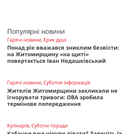
Популярні новини
Гарячі новини
,
Крик душі
Понад рік вважався зниклим безвісти:
на Житомирщину «на щиті»
повертається Іван Недашківський
Гарячі новини
,
Суботня інформація
Жителів Житомирщини закликали не
ігнорувати тривоги: ОВА зробила
термінове попередження
Кулінарія
,
Суботні поради
Кабачки вже нікуди дівати? Запечіть їх