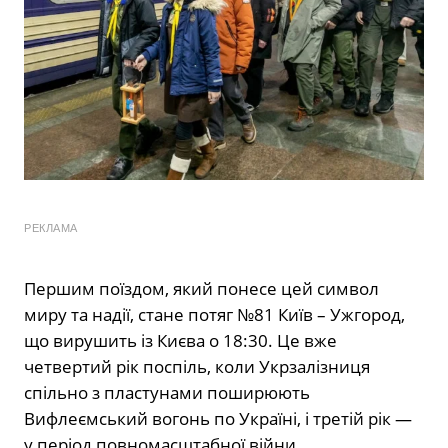
РЕКЛАМА
Першим поїздом, який понесе цей символ
миру та надії, стане потяг №81 Київ – Ужгород,
що вирушить із Києва о 18:30. Це вже
четвертий рік поспіль, коли Укрзалізниця
спільно з пластунами поширюють
Вифлеємський вогонь по Україні, і третій рік —
у період повномасштабної війни.