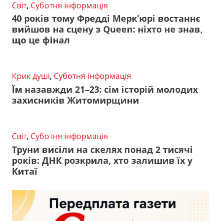
Світ
,
Суботня інформація
40 років тому Фредді Мерк’юрі востаннє
вийшов на сцену з Queen: ніхто не знав,
що це фінал
Крик душі
,
Суботня інформація
Їм назавжди 21–23: сім історій молодих
захисників Житомирщини
Світ
,
Суботня інформація
Труни висіли на скелях понад 2 тисячі
років: ДНК розкрила, хто залишив їх у
Китаї