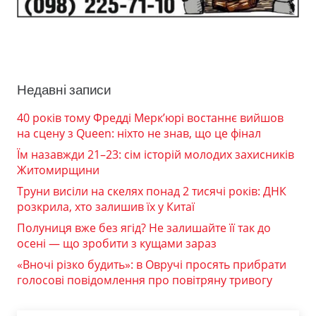
Недавні записи
40 років тому Фредді Мерк’юрі востаннє вийшов
на сцену з Queen: ніхто не знав, що це фінал
Їм назавжди 21–23: сім історій молодих захисників
Житомирщини
Труни висіли на скелях понад 2 тисячі років: ДНК
розкрила, хто залишив їх у Китаї
Полуниця вже без ягід? Не залишайте її так до
осені — що зробити з кущами зараз
«Вночі різко будить»: в Овручі просять прибрати
голосові повідомлення про повітряну тривогу