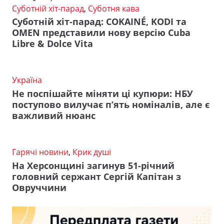
Суботній хіт-парад
,
Суботня кава
Суботній хіт-парад: COKAINÉ, KODI та
OMEN представили нову версію Cuba
Libre & Dolce Vita
Україна
Не поспішайте міняти ці купюри: НБУ
поступово вилучає п’ять номіналів, але є
важливий нюанс
Гарячі новини
,
Крик душі
На Херсонщині загинув 51-річний
головний сержант Сергій Капітан з
Овруччини