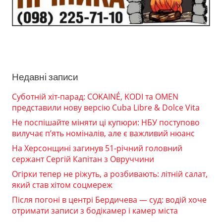
Недавні записи
Суботній хіт-парад: COKAINÉ, KODI та OMEN
представили нову версію Cuba Libre & Dolce Vita
Не поспішайте міняти ці купюри: НБУ поступово
вилучає п’ять номіналів, але є важливий нюанс
На Херсонщині загинув 51-річний головний
сержант Сергій Капітан з Овруччини
Огірки тепер не ріжуть, а розбивають: літній салат,
який став хітом соцмереж
Після погоні в центрі Бердичева — суд: водій хоче
отримати записи з бодікамер і камер міста