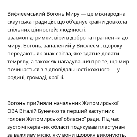
Вифлеємський Вогонь Миру — це міжнародна
скаутська традиція, що об’єднує країни довкола
спільних цінностей: людяності,
взаємопідтримки, віри в добро та прагнення до
миру. Вогонь, запалений у Вифлеємі, щороку
передають як знак світла, яке здатне долати
темряву, а також як нагадування про те, що мир
починається з відповідальності кожного — у
родині, громаді, країні.
Вогонь прийняли начальник Житомирської
ОВА Віталій Бунечко та перший заступник
голови Житомирської обласної ради. Під час
зустрічі керівник області подякував пластунам
за важливу місію, яку вони щороку виконують.