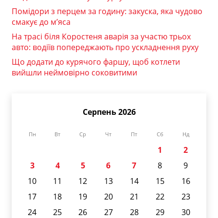
Помідори з перцем за годину: закуска, яка чудово
смакує до м’яса
На трасі біля Коростеня аварія за участю трьох
авто: водіїв попереджають про ускладнення руху
Що додати до курячого фаршу, щоб котлети
вийшли неймовірно соковитими
Серпень 2026
Пн
Вт
Ср
Чт
Пт
Сб
Нд
1
2
3
4
5
6
7
8
9
10
11
12
13
14
15
16
17
18
19
20
21
22
23
24
25
26
27
28
29
30