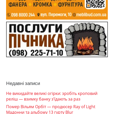
Недавні записи
Не викидайте великі огірки: зробіть кроповий
реліш — взимку банку з’їдають за раз
Помер Вільям Орбіт — продюсер Ray of Light
Мадонни та альбому 13 гурту Blur