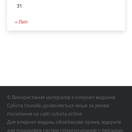
31
« Лип
© Використання матеріалів з інтернет-видання
Субота Онлайн дозволяється лише за умови
посилання на сайт subota.online
Для інтернет-видань обов’язкове пряме, відкрите
для пошукових систем гіперпосилання у першому