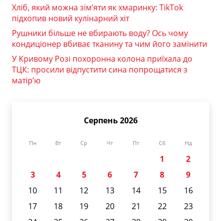
Хліб, який можна зім’яти як хмаринку: TikTok
підхопив новий кулінарний хіт
Рушники більше не вбирають воду? Ось чому
кондиціонер вбиває тканину та чим його замінити
У Кривому Розі похоронна колона приїхала до
ТЦК: просили відпустити сина попрощатися з
матір’ю
Серпень 2026
Пн
Вт
Ср
Чт
Пт
Сб
Нд
1
2
3
4
5
6
7
8
9
10
11
12
13
14
15
16
17
18
19
20
21
22
23