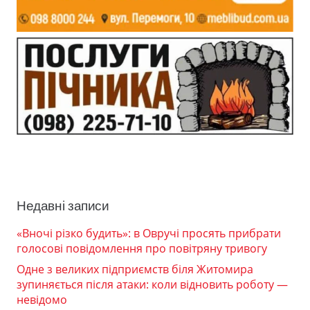
Недавні записи
«Вночі різко будить»: в Овручі просять прибрати
голосові повідомлення про повітряну тривогу
Одне з великих підприємств біля Житомира
зупиняється після атаки: коли відновить роботу —
невідомо