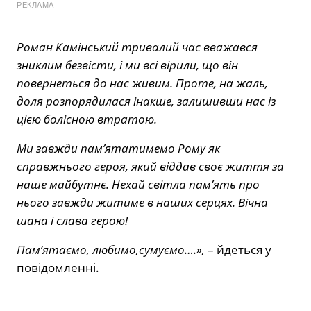
РЕКЛАМА
Роман Камінський тривалий час вважався
зниклим безвісти, і ми всі вірили, що він
повернеться до нас живим. Проте, на жаль,
доля розпорядилася інакше, залишивши нас із
цією болісною втратою.
Ми завжди пам’ятатимемо Рому як
справжнього героя, який віддав своє життя за
наше майбутнє. Нехай світла пам’ять про
нього завжди житиме в наших серцях. Вічна
шана і слава герою!
Памʼятаємо, любимо,сумуємо….»,
– йдеться у
повідомленні.