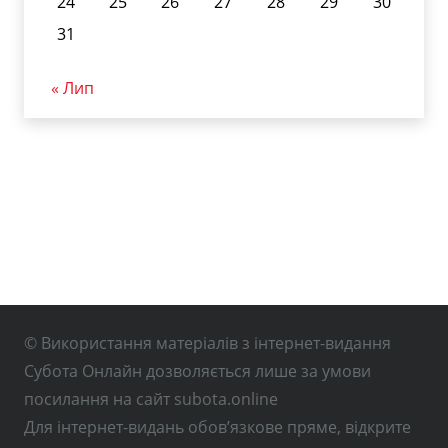
24
25
26
27
28
29
30
31
« Лип
© Використання матеріалів з інтернет-видання
Субота Онлайн дозволяється лише за умови
посилання на сайт subota.online
Для інтернет-видань обов’язкове пряме, відкрите