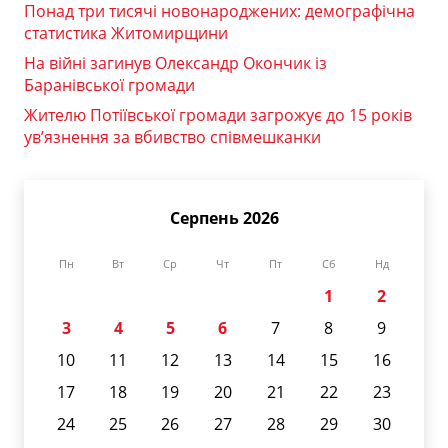
Понад три тисячі новонароджених: демографічна
статистика Житомирщини
На війні загинув Олександр Окончик із
Баранівської громади
Жителю Потіївської громади загрожує до 15 років
ув’язнення за вбивство співмешканки
Серпень 2026
Пн
Вт
Ср
Чт
Пт
Сб
Нд
1
2
3
4
5
6
7
8
9
10
11
12
13
14
15
16
17
18
19
20
21
22
23
24
25
26
27
28
29
30