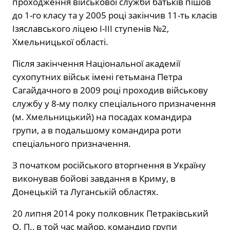
проходження військової служби батьків пішов
до 1-го класу та у 2005 році закінчив 11-ть класів
Ізяславського ліцею І-ІІІ ступенів №2,
Хмельницької області.
Після закінчення Національної академії
сухопутних військ імені гетьмана Петра
Сагайдачного в 2009 році проходив військову
службу у 8-му полку спеціального призначення
(м. Хмельницький) на посадах командира
групи, а в подальшому командира роти
спеціального призначення.
З початком російського вторгнення в Україну
виконував бойові завдання в Криму, в
Донецькій та Луганській областях.
20 липня 2014 року полковник Петраківський
О. П., в той час майор, командир групи