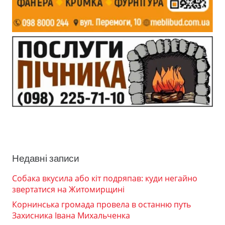
Недавні записи
Собака вкусила або кіт подряпав: куди негайно
звертатися на Житомирщині
Корнинська громада провела в останню путь
Захисника Івана Михальченка