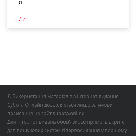
31
« Лип
© Використання матеріалів з інтернет-видання
Субота Онлайн дозволяється лише за умови
посилання на сайт subota.online
Для інтернет-видань обов’язкове пряме, відкрите
для пошукових систем гіперпосилання у першому