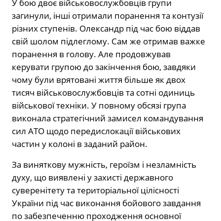
У бою двоє військовослужбовців групи
загинули, інші отримали поранення та контузії
різних ступенів. Олександр під час бою віддав
свій шолом підлеглому. Сам же отримав важке
поранення в голову. Але продовжував
керувати групою до закінчення бою, завдяки
чому були врятовані життя більше як двох
тисяч військовослужбовців та сотні одиниць
військової техніки. У повному обсязі група
виконала стратегічний замисел командування
сил АТО щодо передислокації військових
частин у колоні в заданий район.
За виняткову мужність, героїзм і незламність
духу, що виявлені у захисті державного
суверенітету та територіальної цілісності
України під час виконання бойового завдання
по забезпеченню проходження основної