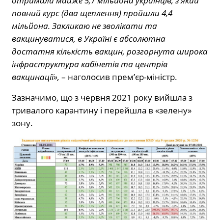
отримали майже 5,7 мільйона українців, з який
повний курс (два щеплення) пройшли 4,4
мільйона. Закликаю не зволікати та
вакцинуватися, в Україні є абсолютна
достатня кількість вакцин, розгорнута широка
інфраструктура кабінетів та центрів
вакцинації»,
– наголосив прем’єр-міністр.
Зазначимо, що з червня 2021 року вийшла з
тривалого карантину і перейшла в «зелену»
зону.