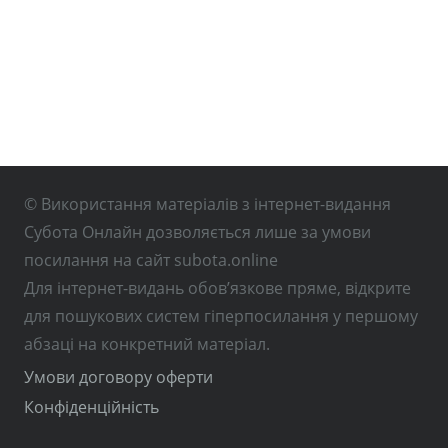
© Використання матеріалів з інтернет-видання
Субота Онлайн дозволяється лише за умови
посилання на сайт subota.online
Для інтернет-видань обов’язкове пряме, відкрите
для пошукових систем гіперпосилання у першому
абзаці на конкретний матеріал.
Умови договору оферти
Конфіденційність