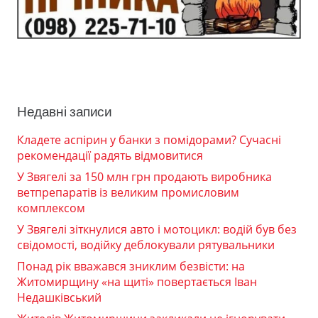
Недавні записи
Кладете аспірин у банки з помідорами? Сучасні
рекомендації радять відмовитися
У Звягелі за 150 млн грн продають виробника
ветпрепаратів із великим промисловим
комплексом
У Звягелі зіткнулися авто і мотоцикл: водій був без
свідомості, водійку деблокували рятувальники
Понад рік вважався зниклим безвісти: на
Житомирщину «на щиті» повертається Іван
Недашківський