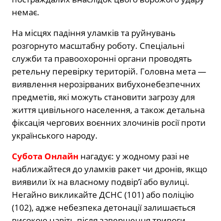
немає.
На місцях падіння уламків та руйнувань
розгорнуто масштабну роботу. Спеціальні
служби та правоохоронні органи проводять
ретельну перевірку територій. Головна мета —
виявлення нерозірваних вибухонебезпечних
предметів, які можуть становити загрозу для
життя цивільного населення, а також детальна
фіксація чергових воєнних злочинів росії проти
українського народу.
Субота Онлайн
нагадує: у жодному разі не
наближайтеся до уламків ракет чи дронів, якщо
виявили їх на власному подвір’ї або вулиці.
Негайно викликайте ДСНС (101) або поліцію
(102), адже небезпека детонації залишається
високою навіть після завершення тривоги.