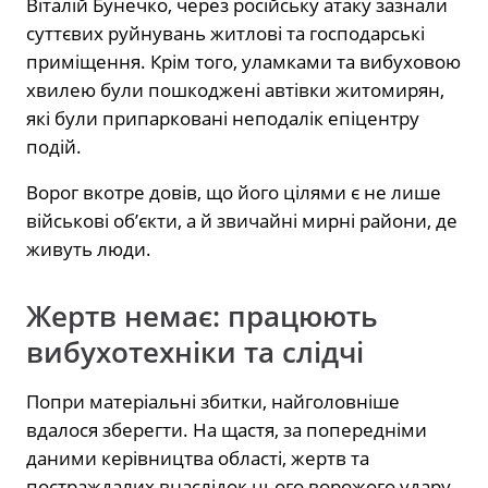
Віталій Бунечко, через російську атаку зазнали
суттєвих руйнувань житлові та господарські
приміщення. Крім того, уламками та вибуховою
хвилею були пошкоджені автівки житомирян,
які були припарковані неподалік епіцентру
подій.
Ворог вкотре довів, що його цілями є не лише
військові об’єкти, а й звичайні мирні райони, де
живуть люди.
Жертв немає: працюють
вибухотехніки та слідчі
Попри матеріальні збитки, найголовніше
вдалося зберегти. На щастя, за попередніми
даними керівництва області, жертв та
постраждалих внаслідок цього ворожого удару