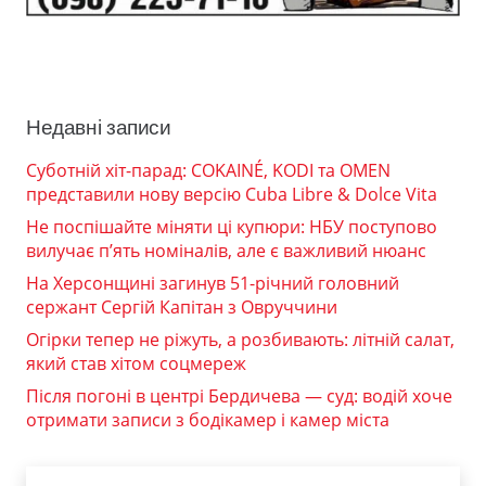
Недавні записи
Суботній хіт-парад: COKAINÉ, KODI та OMEN
представили нову версію Cuba Libre & Dolce Vita
Не поспішайте міняти ці купюри: НБУ поступово
вилучає п’ять номіналів, але є важливий нюанс
На Херсонщині загинув 51-річний головний
сержант Сергій Капітан з Овруччини
Огірки тепер не ріжуть, а розбивають: літній салат,
який став хітом соцмереж
Після погоні в центрі Бердичева — суд: водій хоче
отримати записи з бодікамер і камер міста