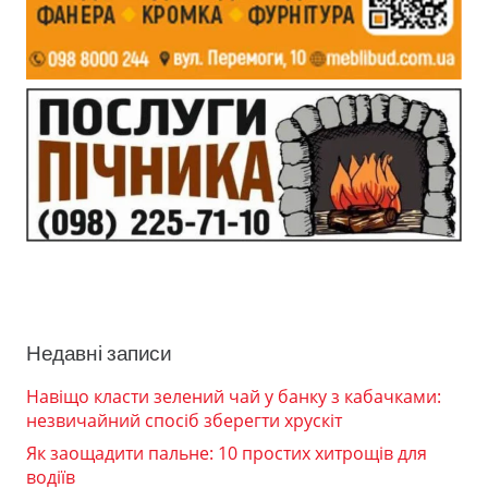
Недавні записи
Навіщо класти зелений чай у банку з кабачками:
незвичайний спосіб зберегти хрускіт
Як заощадити пальне: 10 простих хитрощів для
водіїв