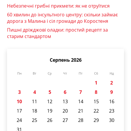
Небезпечні грибні прикмети: як не отруїтися
60 хвилин до інсультного центру: скільки займає
дорога з Малина і сіл громади до Коростеня
Пишні дріжджові оладки: простий рецепт за
старим стандартом
Серпень 2026
Пн
Вт
Ср
Чт
Пт
Сб
Нд
1
2
3
4
5
6
7
8
9
10
11
12
13
14
15
16
17
18
19
20
21
22
23
24
25
26
27
28
29
30
31