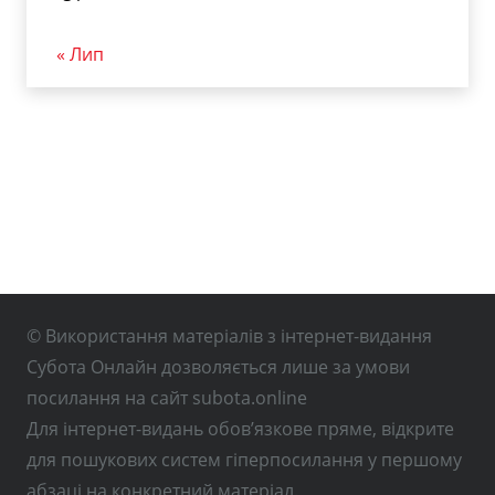
« Лип
© Використання матеріалів з інтернет-видання
Субота Онлайн дозволяється лише за умови
посилання на сайт subota.online
Для інтернет-видань обов’язкове пряме, відкрите
для пошукових систем гіперпосилання у першому
абзаці на конкретний матеріал.