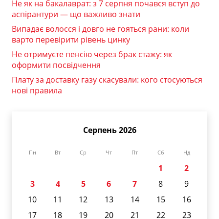
Не як на бакалаврат: з 7 серпня почався вступ до
аспірантури — що важливо знати
Випадає волосся і довго не гояться рани: коли
варто перевірити рівень цинку
Не отримуєте пенсію через брак стажу: як
оформити посвідчення
Плату за доставку газу скасували: кого стосуються
нові правила
Серпень 2026
Пн
Вт
Ср
Чт
Пт
Сб
Нд
1
2
3
4
5
6
7
8
9
10
11
12
13
14
15
16
17
18
19
20
21
22
23