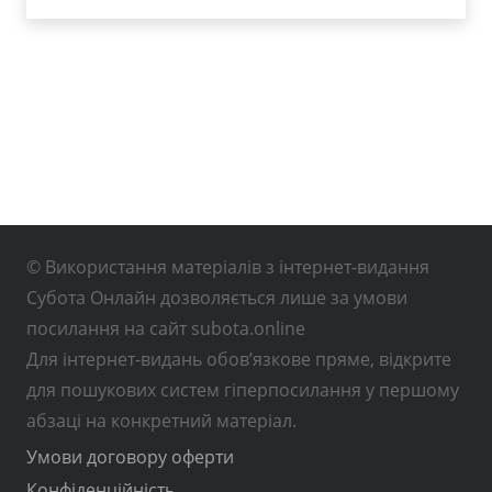
© Використання матеріалів з інтернет-видання
Субота Онлайн дозволяється лише за умови
посилання на сайт subota.online
Для інтернет-видань обов’язкове пряме, відкрите
для пошукових систем гіперпосилання у першому
абзаці на конкретний матеріал.
Умови договору оферти
Конфіденційність