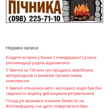
Недавні записи
Кладете аспірин у банки з помідорами? Сучасні
рекомендації радять відмовитися
У Звягелі за 150 млн грн продають виробника
ветпрепаратів із великим промисловим
комплексом
У Звягелі зіткнулися авто і мотоцикл: водій був без
свідомості, водійку деблокували рятувальники
Понад рік вважався зниклим безвісти: на
Житомирщину «на щиті» повертається Іван