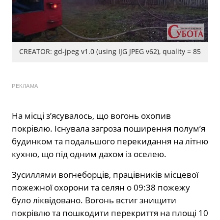
CREATOR: gd-jpeg v1.0 (using IJG JPEG v62), quality = 85
РЕКЛАМА
На місці з’ясувалось, що вогонь охопив
покрівлю. Існувала загроза поширення полум’я
будинком та подальшого перекидання на літню
кухню, що під одним дахом із оселею.
Зусиллями вогнеборців, працівників місцевої
пожежної охорони та селян о 09:38 пожежу
було ліквідовано. Вогонь встиг знищити
покрівлю та пошкодити перекриття на площі 10