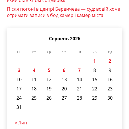
який став хітом соцмереж
Після погоні в центрі Бердичева — суд: водій хоче
отримати записи з бодікамер і камер міста
Серпень 2026
Пн
Вт
Ср
Чт
Пт
Сб
Нд
1
2
3
4
5
6
7
8
9
10
11
12
13
14
15
16
17
18
19
20
21
22
23
24
25
26
27
28
29
30
31
« Лип