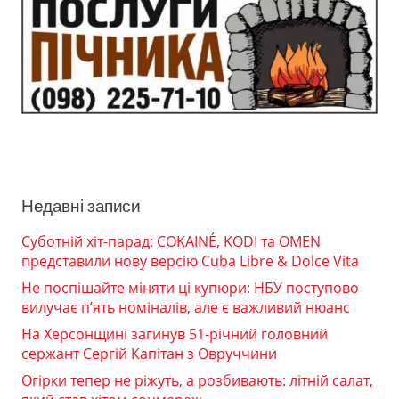
Недавні записи
Суботній хіт-парад: COKAINÉ, KODI та OMEN
представили нову версію Cuba Libre & Dolce Vita
Не поспішайте міняти ці купюри: НБУ поступово
вилучає п’ять номіналів, але є важливий нюанс
На Херсонщині загинув 51-річний головний
сержант Сергій Капітан з Овруччини
Огірки тепер не ріжуть, а розбивають: літній салат,