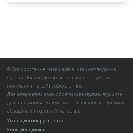
© Використання матеріалів з інтернет-видання
Субота Онлайн дозволяється лише за умови
посилання на сайт subota.online
Для інтернет-видань обов’язкове пряме, відкрите
для пошукових систем гіперпосилання у першому
абзаці на конкретний матеріал.
Умови договору оферти
Конфіденційність