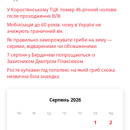
У Коростенському ТЦК помер 46-річний чоловік
після проходження ВЛК
Мобілізація до 60 років: чому в Україні не
знижують граничний вік
Як правильно заморожувати гриби на зиму —
сирими, відвареними чи обсмаженими
7 серпня у Бердичеві попрощаються із
Захисником Дмитром Плаксюком
Росте купками під тополею: на який гриб схожа
незвична біла знахідка
Серпень 2026
Пн
Вт
Ср
Чт
Пт
Сб
Нд
1
2