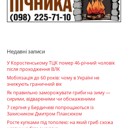
Недавні записи
У Коростенському ТЦК помер 46-річний чоловік
після проходження ВЛК
Мобілізація до 60 років: чому в Україні не
знижують граничний вік
Як правильно заморожувати гриби на зиму —
сирими, відвареними чи обсмаженими
7 серпня у Бердичеві попрощаються із
Захисником Дмитром Плаксюком
Росте купками під тополею: на який гриб схожа