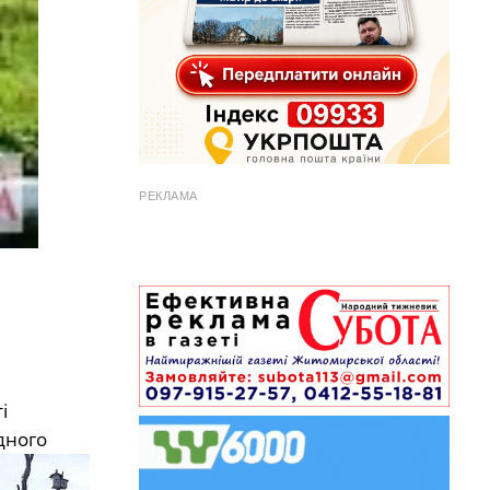
РЕКЛАМА
і
дного