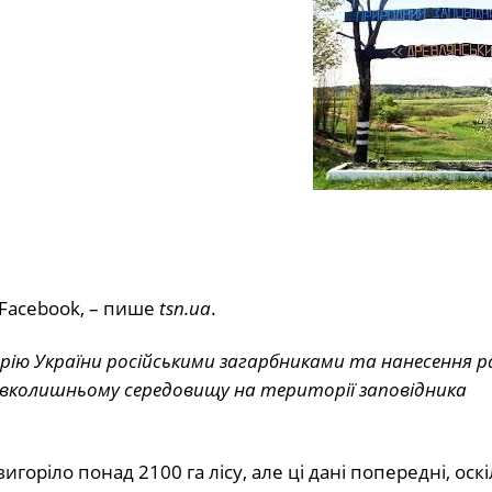
 Facebook, – пише
tsn.ua
.
ію України російськими загарбниками та нанесення р
авколишньому середовищу на території заповідника
горіло понад 2100 га лісу, але ці дані попередні, оск