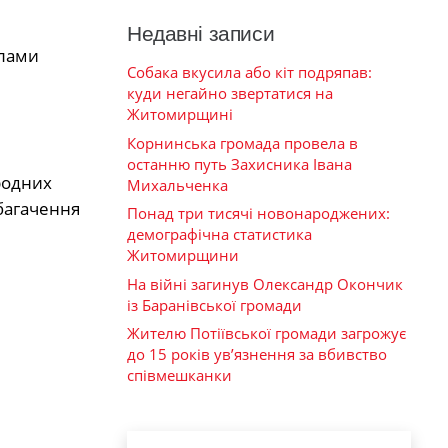
Недавні записи
елами
Собака вкусила або кіт подряпав:
куди негайно звертатися на
Житомирщині
Корнинська громада провела в
останню путь Захисника Івана
родних
Михальченка
збагачення
Понад три тисячі новонароджених:
демографічна статистика
Житомирщини
На війні загинув Олександр Окончик
із Баранівської громади
Жителю Потіївської громади загрожує
до 15 років ув’язнення за вбивство
співмешканки