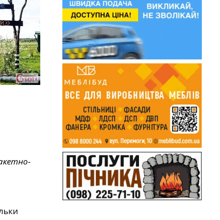
акетно-
ільки