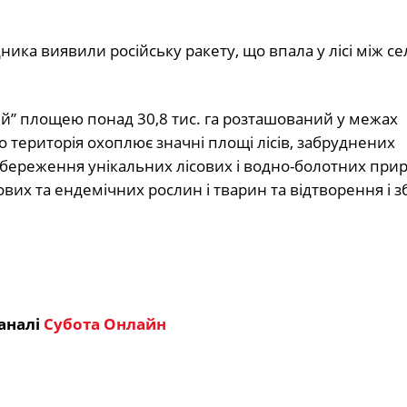
ника виявили російську ракету, що впала у лісі між с
” площею понад 30,8 тис. га розташований у межах
 територія охоплює значні площі лісів, забруднених
збереження унікальних лісових і водно-болотних при
ових та ендемічних рослин і тварин та відтворення і 
аналі
Субота Онлайн