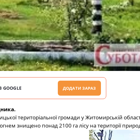
В GOOGLE
ДОДАТИ ЗАРАЗ
дника.
ицької територіальної громади у Житомирській област
 вогнем знищено понад 2100 га лісу на території приро