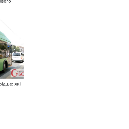
ового
ідше: які
и