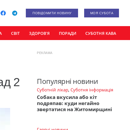
ПОВІДОМИТИ НОВИНУ
МОЯ СУБОТА
А
СВІТ
ЗДОРОВ’Я
ПОРАДИ
СУБОТНЯ КАВА
РЕКЛАМА
ад 2
Популярні новини
Суботній лікар
,
Суботня інформація
Собака вкусила або кіт
подряпав: куди негайно
звертатися на Житомирщині
Гарячі новини