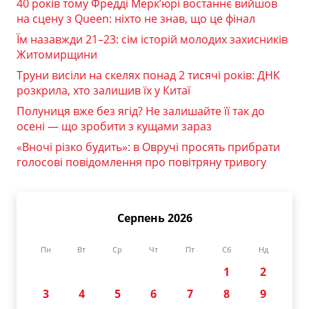
40 років тому Фредді Мерк’юрі востаннє вийшов
на сцену з Queen: ніхто не знав, що це фінал
Їм назавжди 21–23: сім історій молодих захисників
Житомирщини
Труни висіли на скелях понад 2 тисячі років: ДНК
розкрила, хто залишив їх у Китаї
Полуниця вже без ягід? Не залишайте її так до
осені — що зробити з кущами зараз
«Вночі різко будить»: в Овручі просять прибрати
голосові повідомлення про повітряну тривогу
Серпень 2026
Пн
Вт
Ср
Чт
Пт
Сб
Нд
1
2
3
4
5
6
7
8
9