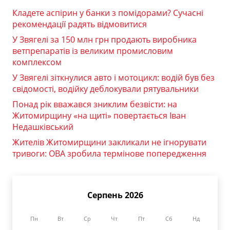
Кладете аспірин у банки з помідорами? Сучасні
рекомендації радять відмовитися
У Звягелі за 150 млн грн продають виробника
ветпрепаратів із великим промисловим
комплексом
У Звягелі зіткнулися авто і мотоцикл: водій був без
свідомості, водійку деблокували рятувальники
Понад рік вважався зниклим безвісти: на
Житомирщину «на щиті» повертається Іван
Недашківський
Жителів Житомирщини закликали не ігнорувати
тривоги: ОВА зробила термінове попередження
Серпень 2026
Пн
Вт
Ср
Чт
Пт
Сб
Нд