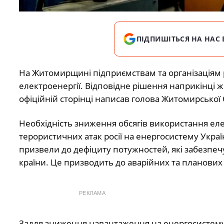
ПІДПИШІТЬСЯ НА НАС 
На Житомирщині підприємствам та організаціям 
електроенергії. Відповідне рішення наприкінці
офіційній сторінці написав голова Житомирської
Необхідність зниження обсягів використання ел
терористичних атак росії на енергосистему Укр
призвели до дефіциту потужностей, які забезпеч
країни. Це призводить до аварійних та планових
РЕКЛАМА
Задля зниження навантаження на енергосистему