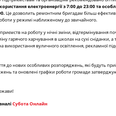
истання електроенергії з 7:00 до 23:00 та особл
00.
Це дозволить ремонтним бригадам більш ефекти
роботи у режимі наближеному до звичайного.
иємств на роботу у нічні зміни, відтермінування по
іну гарячого харчування в школах на сухі сніданки, а 
 використання вуличного освітлення, рекламної підс
тя до нових особливих розпоряджень, які будуть при
ежень та оновлені графіки роботи громади затверджу
ржави!
аналі
Субота Онлайн