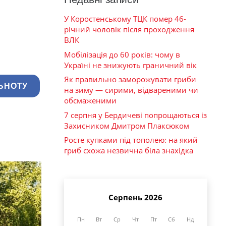
У Коростенському ТЦК помер 46-
річний чоловік після проходження
ВЛК
Мобілізація до 60 років: чому в
Україні не знижують граничний вік
Як правильно заморожувати гриби
ЬНОТУ
на зиму — сирими, відвареними чи
обсмаженими
7 серпня у Бердичеві попрощаються із
Захисником Дмитром Плаксюком
Росте купками під тополею: на який
гриб схожа незвична біла знахідка
Серпень 2026
Пн
Вт
Ср
Чт
Пт
Сб
Нд