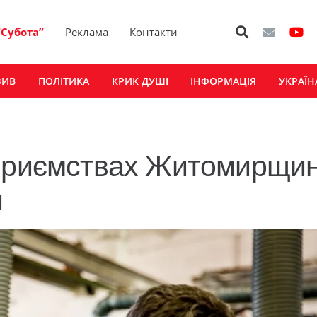
“Субота”
Реклама
Контакти
ЗИВ
ПОЛІТИКА
КРИК ДУШІ
ІНФОРМАЦІЯ
УКРАЇН
дприємствах Житомирщи
и