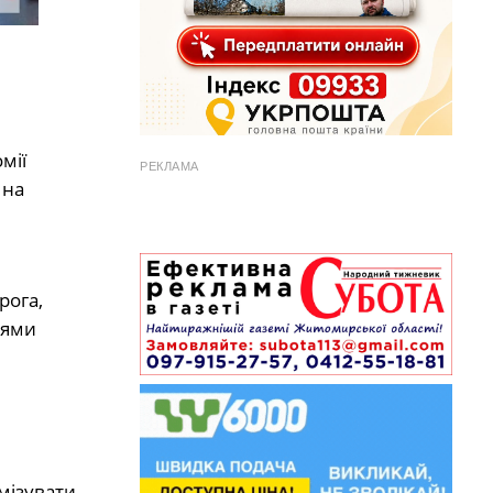
мії
РЕКЛАМА
 на
рога,
тями
мізувати