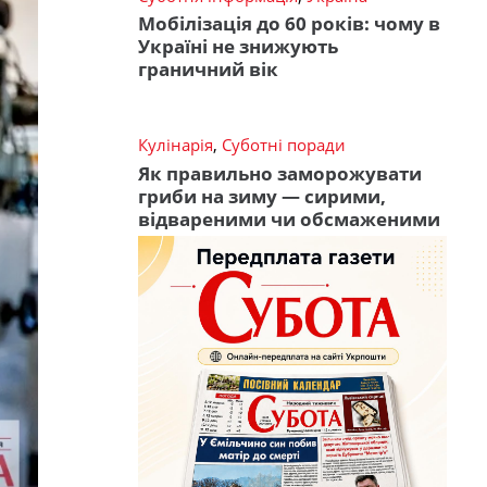
Мобілізація до 60 років: чому в
Україні не знижують
граничний вік
Кулінарія
,
Суботні поради
Як правильно заморожувати
гриби на зиму — сирими,
відвареними чи обсмаженими