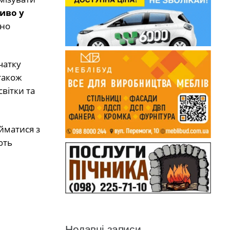
иво у
вно
чатку
також
вітки та
йматися з
ють
Недавні записи