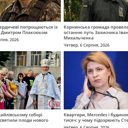
Бердичеві попрощаються із
Корнинська громада провела
 Дмитром Плаксюком
останню путь Захисника Іва
Михальченка
рпня, 2026
Четвер, 6 Серпня, 2026
айлівському соборі
Квартири, Mercedes і будинок
святили плоди нового
тисяч: у чому підозрюють С
Четвер, 6 Серпня, 2026