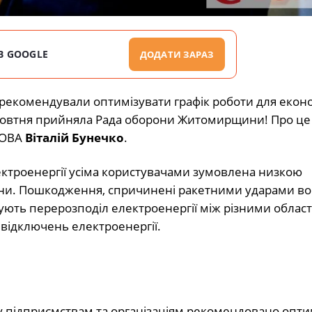
В GOOGLE
ДОДАТИ ЗАРАЗ
рекомендували оптимізувати графік роботи для еконо
 жовтня прийняла Рада оборони Житомирщини! Про це
 ОВА
Віталій Бунечко
.
ектроенергії усіма користувачами зумовлена низкою
аїни. Пошкодження, спричинені ракетними ударами во
ують перерозподіл електроенергії між різними облас
 відключень електроенергії.
 підприємствам та організаціям рекомендовано опти