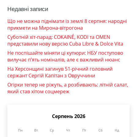
Недавні записи
Що не можна піднімати із землі 8 серпня: народні
прикмети на Мирона-вітрогона
Суботній хіт-парад: COKAINÉ, KODI та OMEN
представили нову версію Cuba Libre & Dolce Vita
Не поспішайте міняти ці купюри: НБУ поступово
вилучає п’ять номіналів, але є важливий нюанс
На Херсонщині загинув 51-річний головний
сержант Сергій Капітан з Овруччини
Огірки тепер не ріжуть, а розбивають: літній салат,
який став хітом соцмереж
Серпень 2026
Пн
Вт
Ср
Чт
Пт
Сб
Нд