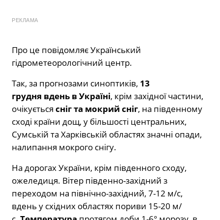
РЕКЛАМА
Про це повідомляє Український
гідрометеорологічний центр.
Так, за прогнозами синоптиків,
13
грудня
вдень в Україні
, крім західної частини,
очікується
сніг та мокрий сніг
, на південному
сході країни дощ, у більшості центральних,
Сумській та Харківській областях значні опади,
налипання мокрого снігу.
На дорогах України, крім південного сходу,
ожеледиця. Вітер південно-західний з
переходом на північно-західний, 7-12 м/с,
вдень у східних областях пориви 15-20 м/
с.
Температура
протягом доби 1-6° морозу, в