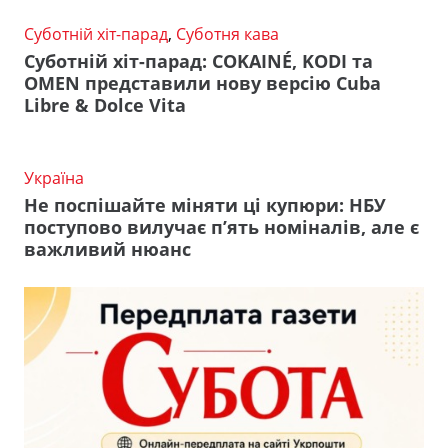
Суботній хіт-парад
,
Суботня кава
Суботній хіт-парад: COKAINÉ, KODI та
OMEN представили нову версію Cuba
Libre & Dolce Vita
Україна
Не поспішайте міняти ці купюри: НБУ
поступово вилучає п’ять номіналів, але є
важливий нюанс