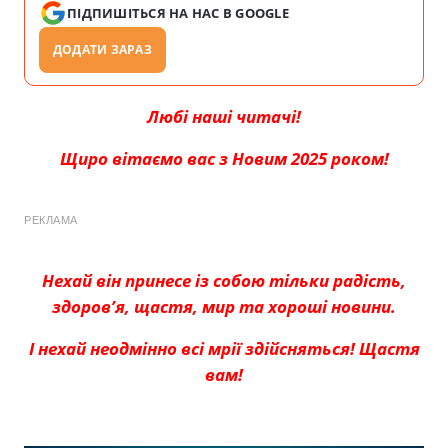
ПІДПИШІТЬСЯ НА НАС В GOOGLE
ДОДАТИ ЗАРАЗ
Любі наші читачі!
Щиро вітаємо вас з Новим 2025 роком!
РЕКЛАМА
Нехай він принесе із собою тільки радість,
здоров’я, щастя, мир та хороші новини.
І нехай неодмінно всі мрії здійсняться! Щастя
вам!