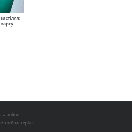
застілля:
 варту
ta.online
ретний матеріал.