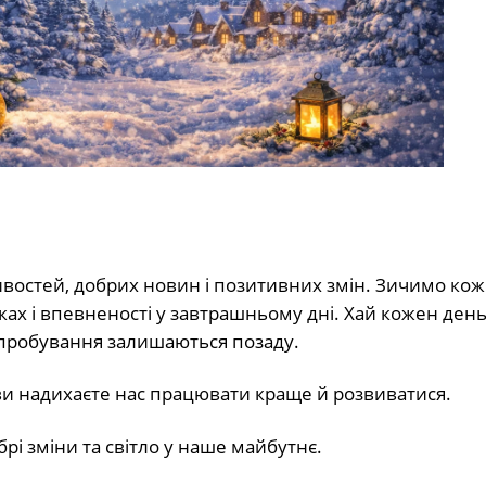
ивостей, добрих новин і позитивних змін. Зичимо ко
ках і впевненості у завтрашньому дні. Хай кожен ден
випробування залишаються позаду.
 ви надихаєте нас працювати краще й розвиватися.
рі зміни та світло у наше майбутнє.