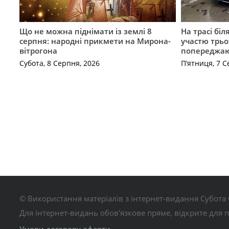
Що не можна піднімати із землі 8
На трасі біл
серпня: народні прикмети на Мирона-
участю трьох
вітрогона
попереджаю
Субота, 8 Серпня, 2026
П’ятниця, 7 С
© Використання матеріалів з інтернет-видання Субота 
Для інтернет-видань обов’язкове пряме, відкрите для 
Умови договору оферти