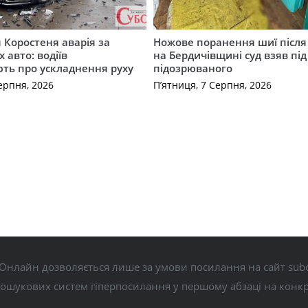
я Коростеня аварія за
Ножове поранення шиї після 
 авто: водіїв
на Бердичівщині суд взяв під
ть про ускладнення руху
підозрюваного
ерпня, 2026
П’ятниця, 7 Серпня, 2026
Онлайн дозволяється лише за умови посилання на сайт subo
пошукових систем гіперпосилання у першому абзаці на конк