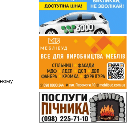
жному
ь