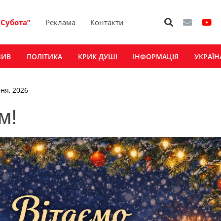
“Субота”
Реклама
Контакти
ЗИВ
ПОЛІТИКА
КРИК ДУШІ
ІНФОРМАЦІЯ
УКРАЇН
чня, 2026
м!