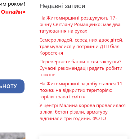
им роком!
Недавні записи
 Онлайн»
На Житомирщині розшукують 17-
річну Світлану Ромащенко: має два
татуювання на руках
Семеро людей, серед них двоє дітей,
травмувалися у потрійній ДТП біля
Коростеня
Перевертаєте банки після закрутки?
Сучасні рекомендації радять робити
інакше
На Житомирщині за добу сталося 11
ЬНОТУ
пожеж на відкритих територіях:
горіли трава і сміття
У центрі Малина корова провалилася
в люк: бетон різали, арматуру
відгинали три години. ФОТО