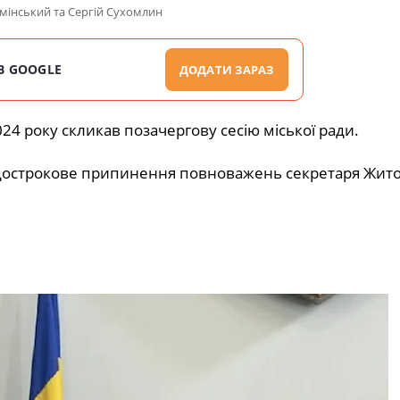
імінський та Сергій Сухомлин
В GOOGLE
ДОДАТИ ЗАРАЗ
24 року скликав позачергову сесію міської ради.
о дострокове припинення повноважень секретаря Жит