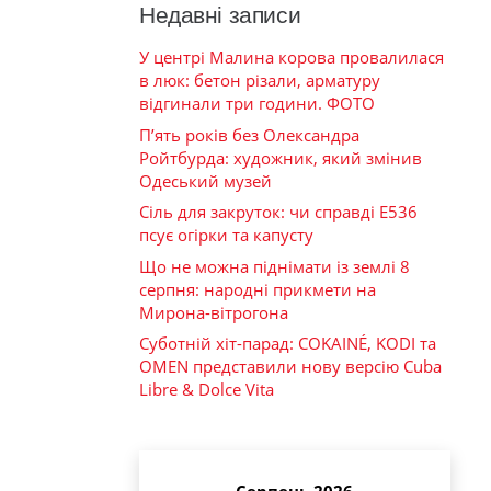
Недавні записи
У центрі Малина корова провалилася
в люк: бетон різали, арматуру
відгинали три години. ФОТО
П’ять років без Олександра
Ройтбурда: художник, який змінив
Одеський музей
Сіль для закруток: чи справді Е536
псує огірки та капусту
Що не можна піднімати із землі 8
серпня: народні прикмети на
Мирона-вітрогона
Суботній хіт-парад: COKAINÉ, KODI та
OMEN представили нову версію Cuba
Libre & Dolce Vita
Серпень 2026