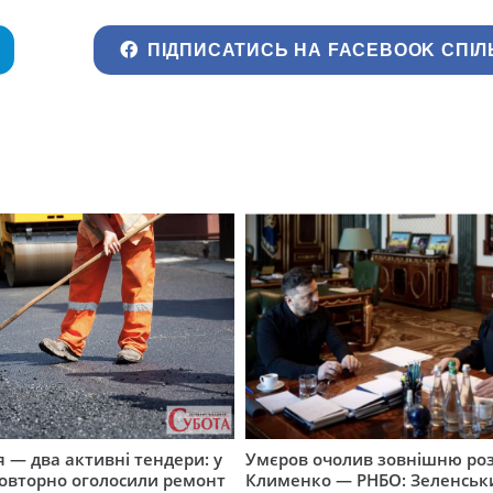
ПІДПИСАТИСЬ НА FACEBOOK СПІЛ
 — два активні тендери: у
Умєров очолив зовнішню роз
повторно оголосили ремонт
Клименко — РНБО: Зеленськ