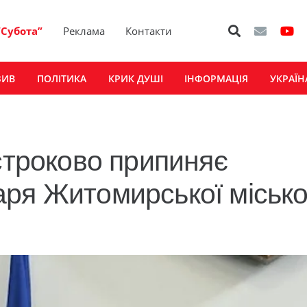
“Субота”
Реклама
Контакти
ЗИВ
ПОЛІТИКА
КРИК ДУШІ
ІНФОРМАЦІЯ
УКРАЇН
строково припиняє
ря Житомирської місько