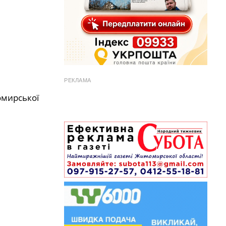
РЕКЛАМА
омирської