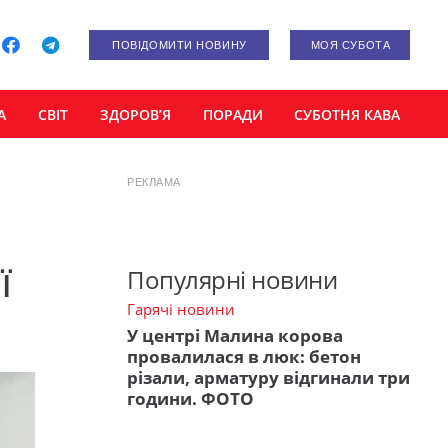
ПОВІДОМИТИ НОВИНУ
МОЯ СУБОТА
А
СВІТ
ЗДОРОВ’Я
ПОРАДИ
СУБОТНЯ КАВА
РЕКЛАМА
ї
Популярні новини
Гарячі новини
У центрі Малина корова
провалилася в люк: бетон
різали, арматуру відгинали три
години. ФОТО