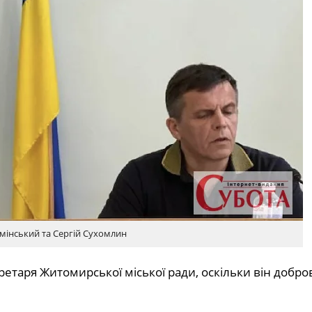
імінський та Сергій Сухомлин
таря Житомирської міської ради, оскільки він добро