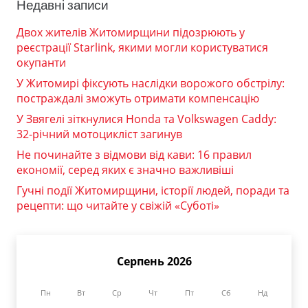
Недавні записи
Двох жителів Житомирщини підозрюють у
реєстрації Starlink, якими могли користуватися
окупанти
У Житомирі фіксують наслідки ворожого обстрілу:
постраждалі зможуть отримати компенсацію
У Звягелі зіткнулися Honda та Volkswagen Caddy:
32-річний мотоцикліст загинув
Не починайте з відмови від кави: 16 правил
економії, серед яких є значно важливіші
Гучні події Житомирщини, історії людей, поради та
рецепти: що читайте у свіжій «Суботі»
Серпень 2026
Пн
Вт
Ср
Чт
Пт
Сб
Нд