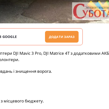
В GOOGLE
ДОДАТИ ЗАРАЗ
ри DJI Mavic 3 Pro, DJI Matrice 4T з додатковими АКБ
волонтери.
вдань і знищення ворога.
 з місцевого бюджету.