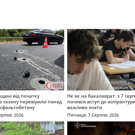
щині від початку
Не як на бакалаврат: з 7 сер
о сезону перевірили понад
почався вступ до аспірантур
асфальтобетону
важливо знати
ерпня, 2026
П’ятниця, 7 Серпня, 2026