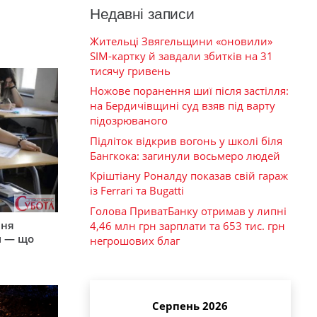
Недавні записи
Жительці Звягельщини «оновили»
SIM-картку й завдали збитків на 31
тисячу гривень
Ножове поранення шиї після застілля:
на Бердичівщині суд взяв під варту
підозрюваного
Підліток відкрив вогонь у школі біля
Бангкока: загинули восьмеро людей
Кріштіану Роналду показав свій гараж
із Ferrari та Bugatti
Голова ПриватБанку отримав у липні
пня
4,46 млн грн зарплати та 653 тис. грн
и — що
негрошових благ
Серпень 2026