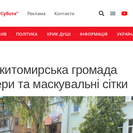
“Субота”
Реклама
Контакти
ЗИВ
ПОЛІТИКА
КРИК ДУШІ
ІНФОРМАЦІЯ
УКРАЇН
 житомирська громада
ри та маскувальні сітки