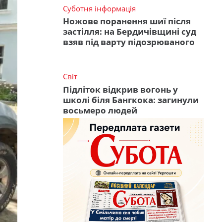
Суботня інформація
Ножове поранення шиї після
застілля: на Бердичівщині суд
взяв під варту підозрюваного
Світ
Підліток відкрив вогонь у
школі біля Бангкока: загинули
восьмеро людей