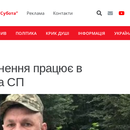
“Субота”
Реклама
Контакти
ЗИВ
ПОЛІТИКА
КРИК ДУШІ
ІНФОРМАЦІЯ
УКРАЇН
анення працює в
а СП