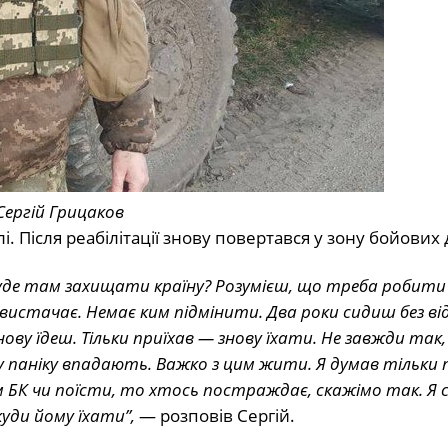
Сергій Грицаков
. Після реабілітації знову повертався у зону бойових 
о буде там захищати країну? Розумієш, що треба робити
е вистачає. Немає ким підмінити. Два роки сидиш без ві
знову їдеш. Тільки приїхав — знову їхати. Не завжди так,
і у паніку впадають. Важко з цим жити. Я думав тільки 
ям БК чи поїсти, то хтось постраждає, скажімо так. 
уди йому їхати”,
— розповів Сергій.