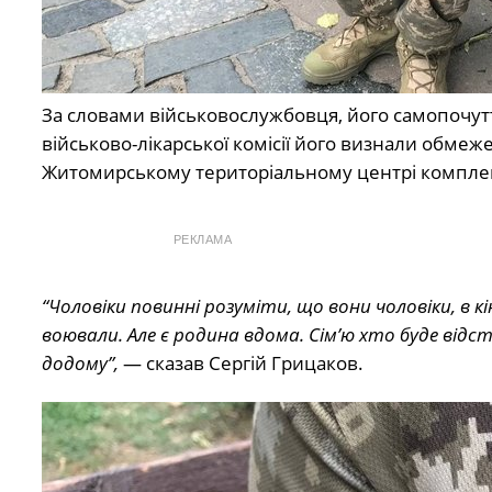
За словами військовослужбовця, його самопочут
військово-лікарської комісії його визнали обмеж
Житомирському територіальному центрі комплект
РЕКЛАМА
“Чоловіки повинні розуміти, що вони чоловіки, в к
воювали. Але є родина вдома. Сім’ю хто буде від
додому”,
— сказав Сергій Грицаков.