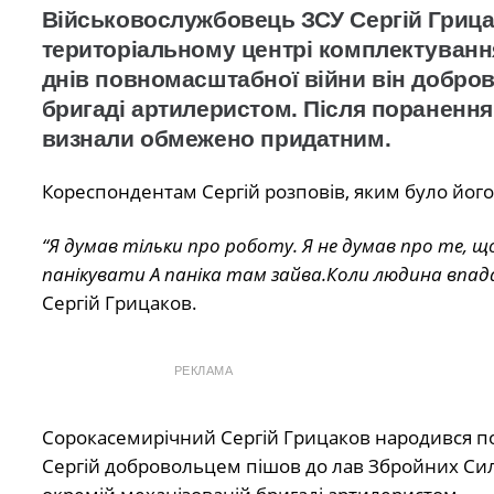
Військовослужбовець ЗСУ Сергій Гриц
територіальному центрі комплектування
днів повномасштабної війни він добров
бригаді артилеристом. Після поранення 
визнали обмежено придатним.
Кореспондентам Сергій розповів, яким було його 
“Я думав тільки про роботу. Я не думав про те,
панікувати А паніка там зайва.Коли людина впад
Сергій Грицаков.
РЕКЛАМА
Сорокасемирічний Сергій Грицаков народився п
Сергій добровольцем пішов до лав Збройних Сил У