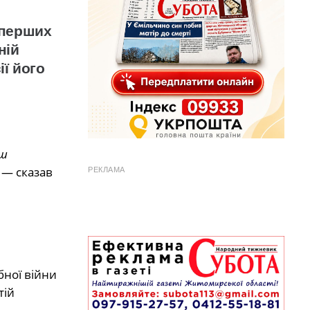
 перших
ній
ії його
єш
— сказав
РЕКЛАМА
ної війни
тій