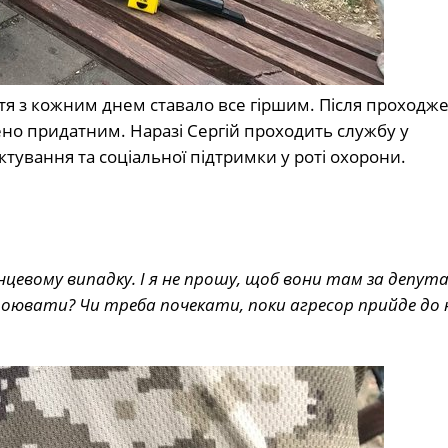
тя з кожним днем ставало все гіршим. Після проходж
ено придатним. Наразі Сергій проходить службу у
ування та соціальної підтримки у роті охорони.
інцевому випадку. І я не прошу, щоб вони там за депут
стоювати? Чи треба почекати, поки агресор прийде до 