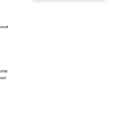
ення
атів
них