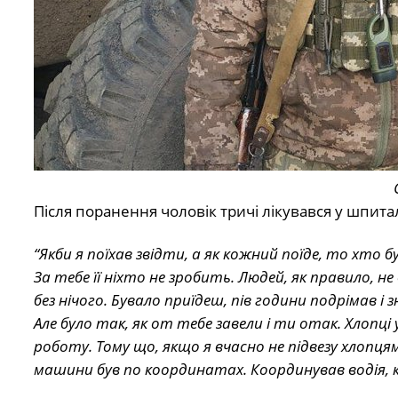
Після поранення чоловік тричі лікувався у шпиталі
“Якби я поїхав звідти, а як кожний поїде, то хт
За тебе її ніхто не зробить. Людей, як правило, н
без нічого. Бувало приїдеш, пів години подрімав і 
Але було так, як от тебе завели і ти отак. Хлопц
роботу. Тому що, якщо я вчасно не підвезу хлопц
машини був по координатах. Координував водія, к