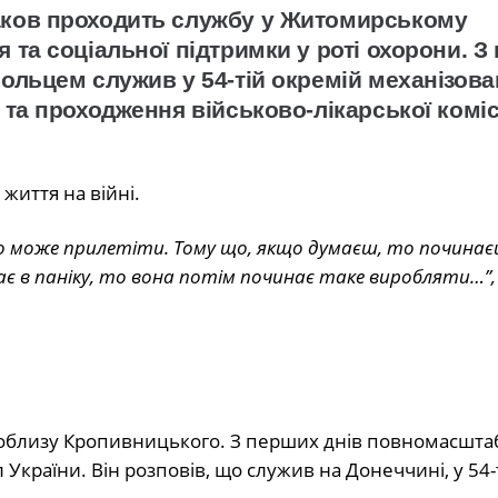
аков проходить службу у Житомирському
 та соціальної підтримки у роті охорони. З
ольцем служив у 54-тій окремій механізова
та проходження військово-лікарської коміс
життя на війні.
 що може прилетіти. Тому що, якщо думаєш, то почина
ає в паніку, то вона потім починає таке виробляти…”,
облизу Кропивницького. З перших днів повномасштаб
країни. Він розповів, що служив на Донеччині, у 54-