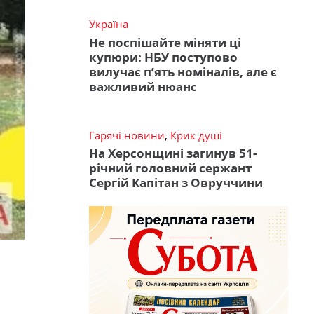
Україна
Не поспішайте міняти ці
купюри: НБУ поступово
вилучає п’ять номіналів, але є
важливий нюанс
Гарячі новини
,
Крик душі
На Херсонщині загинув 51-
річний головний сержант
Сергій Капітан з Овруччини