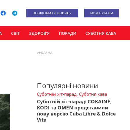
ПОВІДОМИТИ НОВИНУ
МОЯ СУБОТА
А
СВІТ
ЗДОРОВ’Я
ПОРАДИ
СУБОТНЯ КАВА
РЕКЛАМА
Популярні новини
Суботній хіт-парад
,
Суботня кава
Суботній хіт-парад: COKAINÉ,
KODI та OMEN представили
нову версію Cuba Libre & Dolce
Vita