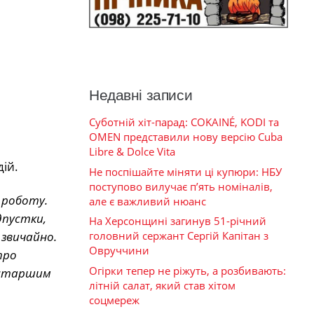
Недавні записи
Суботній хіт-парад: COKAINÉ, KODI та
OMEN представили нову версію Cuba
Libre & Dolce Vita
дій.
Не поспішайте міняти ці купюри: НБУ
поступово вилучає п’ять номіналів,
 роботу.
але є важливий нюанс
дпустки,
На Херсонщині загинув 51-річний
 звичайно.
головний сержант Сергій Капітан з
Овруччини
про
Огірки тепер не ріжуть, а розбивають:
Я старшим
літній салат, який став хітом
соцмереж