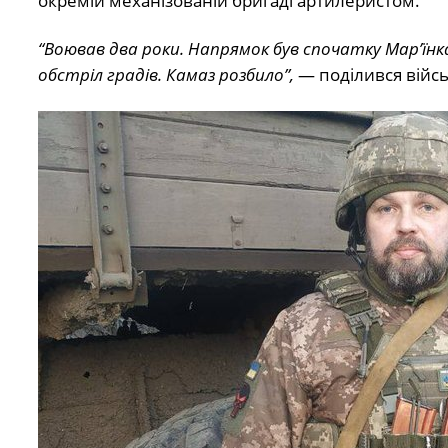
окремій механізованій бригаді артилеристом.
“Воював два роки. Напрямок був спочатку Мар’їнк
обстріл градів. Камаз розбило”,
— поділився війс