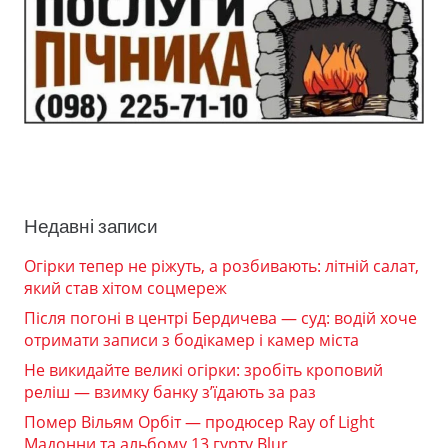
Недавні записи
Огірки тепер не ріжуть, а розбивають: літній салат,
який став хітом соцмереж
Після погоні в центрі Бердичева — суд: водій хоче
отримати записи з бодікамер і камер міста
Не викидайте великі огірки: зробіть кроповий
реліш — взимку банку з’їдають за раз
Помер Вільям Орбіт — продюсер Ray of Light
Мадонни та альбому 13 гурту Blur