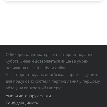
© Використання матеріалів з інтернет-видання
Субота Онлайн дозволяється лише за умови
посилання на сайт subota.online
Для інтернет-видань обов’язкове пряме, відкрите
для пошукових систем гіперпосилання у першому
абзаці на конкретний матеріал.
Умови договору оферти
Конфіденційність