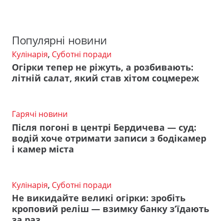
Популярні новини
Кулінарія
,
Суботні поради
Огірки тепер не ріжуть, а розбивають:
літній салат, який став хітом соцмереж
Гарячі новини
Після погоні в центрі Бердичева — суд:
водій хоче отримати записи з бодікамер
і камер міста
Кулінарія
,
Суботні поради
Не викидайте великі огірки: зробіть
кроповий реліш — взимку банку з’їдають
за раз