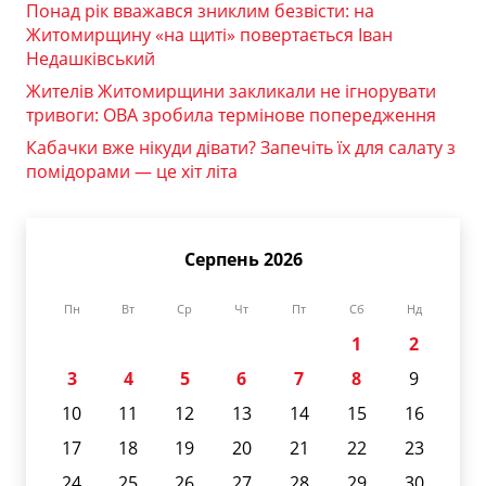
Понад рік вважався зниклим безвісти: на
Житомирщину «на щиті» повертається Іван
Недашківський
Жителів Житомирщини закликали не ігнорувати
тривоги: ОВА зробила термінове попередження
Кабачки вже нікуди дівати? Запечіть їх для салату з
помідорами — це хіт літа
Серпень 2026
Пн
Вт
Ср
Чт
Пт
Сб
Нд
1
2
3
4
5
6
7
8
9
10
11
12
13
14
15
16
17
18
19
20
21
22
23
24
25
26
27
28
29
30