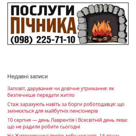
Недавні записи
Заповіт, дарування чи довічне утримання: як
безпечніше передати житло
Стаж зарахують навіть за борги роботодавця: що
змінюється для майбутніх пенсіонерів
10 серпня — день Лаврентія і Всесвітній день лева:
що не радили робити сьогодні
На Житомирщині третю добу шукають 14-річну