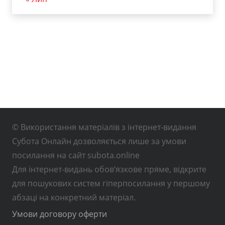
© Використання матеріалів з інтернет-видання
Субота Онлайн дозволяється лише за умови
посилання на сайт subota.online
Для інтернет-видань обов’язкове пряме, відкрите
для пошукових систем гіперпосилання у першому
абзаці на конкретний матеріал.
Умови договору оферти