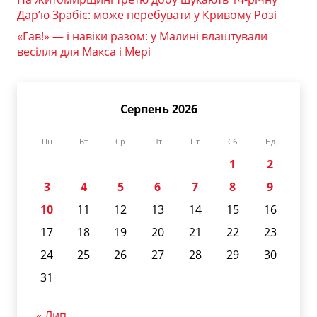
Дар’ю Зрабіє: може перебувати у Кривому Розі
«Гав!» — і навіки разом: у Малині влаштували
весілля для Макса і Мері
Серпень 2026
Пн
Вт
Ср
Чт
Пт
Сб
Нд
1
2
3
4
5
6
7
8
9
10
11
12
13
14
15
16
17
18
19
20
21
22
23
24
25
26
27
28
29
30
31
« Лип