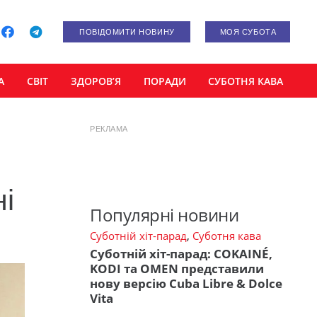
ПОВІДОМИТИ НОВИНУ
МОЯ СУБОТА
А
СВІТ
ЗДОРОВ’Я
ПОРАДИ
СУБОТНЯ КАВА
РЕКЛАМА
ні
Популярні новини
Суботній хіт-парад
,
Суботня кава
Суботній хіт-парад: COKAINÉ,
KODI та OMEN представили
нову версію Cuba Libre & Dolce
Vita