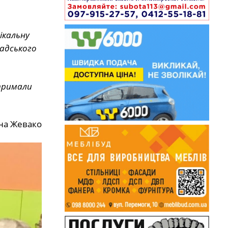
ікальну
мадського
отримали
на Жевако