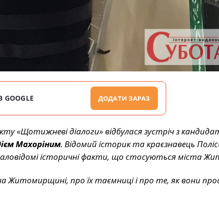
В GOOGLE
ДОДАТИ ЗАРАЗ
єкту «Щотижневі діалоги» відбулася зустріч з кандид
дієм Махоріним
. Відомий історик та краєзнавець Поліс
 маловідомі історичні факти, що стосуються міста Жи
на Житомирщині, про їх таємниці і про те, як вони пр