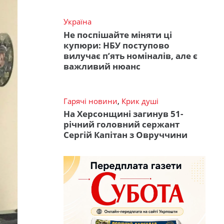
Україна
Не поспішайте міняти ці
купюри: НБУ поступово
вилучає п’ять номіналів, але є
важливий нюанс
Гарячі новини
,
Крик душі
На Херсонщині загинув 51-
річний головний сержант
Сергій Капітан з Овруччини