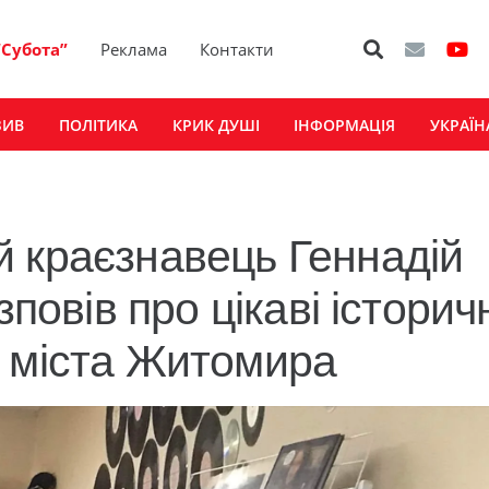
“Субота”
Реклама
Контакти
ЗИВ
ПОЛІТИКА
КРИК ДУШІ
ІНФОРМАЦІЯ
УКРАЇН
 краєзнавець Геннадій
зповів про цікаві історич
я міста Житомира