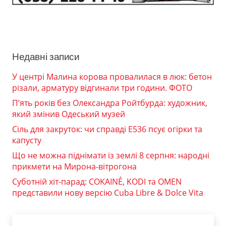
Недавні записи
У центрі Малина корова провалилася в люк: бетон
різали, арматуру відгинали три години. ФОТО
П’ять років без Олександра Ройтбурда: художник,
який змінив Одеський музей
Сіль для закруток: чи справді Е536 псує огірки та
капусту
Що не можна піднімати із землі 8 серпня: народні
прикмети на Мирона-вітрогона
Суботній хіт-парад: COKAINÉ, KODI та OMEN
представили нову версію Cuba Libre & Dolce Vita